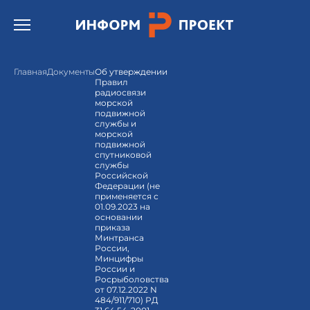
Открыть бургер меню.
Главная
Документы
Об утверждении
Правил
радиосвязи
морской
подвижной
службы и
морской
подвижной
спутниковой
службы
Российской
Федерации (не
применяется с
01.09.2023 на
основании
приказа
Минтранса
России,
Минцифры
России и
Росрыболовства
от 07.12.2022 N
484/911/710) РД