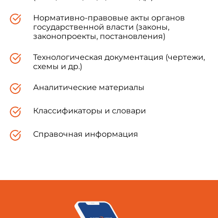
N 39, ст.4645),
Нормативно-правовые акты органов
государственной власти (законы,
законопроекты, постановления)
приказываю:
Технологическая документация (чертежи,
Утвердить прилагаемые
Правила
схемы и др.)
радиосвязи морской подвижной службы и
морской подвижной спутниковой службы
Российской Федерации
.
Аналитические материалы
Классификаторы и словари
Справочная информация
Министр
С.О.Франк
Министр
Л.Д.Рейман
Первый заместитель Председателя
М.В.Дементьев