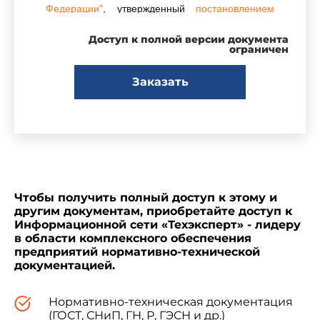
Федерации"
, утвержденный
постановлением
Правительства Российской Федерации от 31
декабря 2020 года N 2467
(пункт 183).
Доступ к полной версии документа
ограничен
С 13 июня 2024 года настоящий документ
Заказать
исключен из
Перечня
на основании
постановления Правительства Российской
Федерации от 12 июня 2024 года N 792
.
- Примечание изготовителя базы данных.
Чтобы получить полный доступ к этому и
В соответствии с
постановлением
другим документам, приобретайте доступ к
Правительства Российской Федерации от
Информационной сети «Техэксперт» - лидеру
22.09.99 N 1078 "О внесении дополнения в
в области комплексного обеспечения
постановление Правительства Российской
предприятий нормативно-технической
Федерации от 3 июля 1997 года N 813 "О
документацией.
создании и функционировании Глобальной
морской системы связи при бедствии и для
обеспечения безопасности"
(Собрание
Нормативно-техническая документация
законодательства Российской Федерации, 1999,
(ГОСТ, СНиП, ГН, Р, ГЭСН и др.)