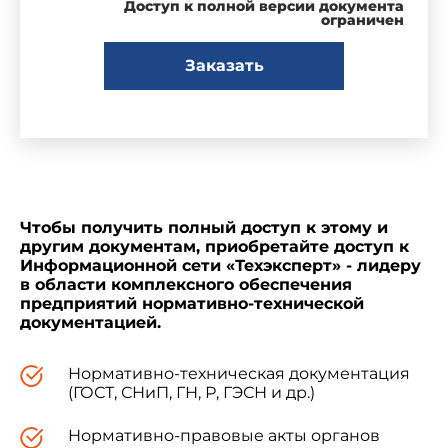
Доступ к полной версии документа
технических устройств, применяемых на
ограничен
опасных производственных объектах,
использование которой целесообразно при их
Заказать
учете и анализе.
2. КЛАССИФИКАЦИЯ АВАРИЙ НА
ВЗРЫВООПАСНЫХ ОБЪЕКТАХ
Чтобы получить полный доступ к этому и
ХРАНЕНИЯ И ПЕРЕРАБОТКИ ЗЕРНА
другим документам, приобретайте доступ к
Информационной сети «Техэксперт» - лидеру
2.1
.
Авариями являются происшествия, в
в области комплексного обеспечения
результате которых произошло разрушение
предприятий нормативно-технической
сооружений и (или) технических устройств,
документацией.
применяемых на опасных производственных
объектах, а также неконтролируемые взрывы и
Нормативно-техническая документация
(или) выбросы опасных веществ.
(ГОСТ, СНиП, ГН, Р, ГЭСН и др.)
Нормативно-правовые акты органов
2.2. К авариям относятся: