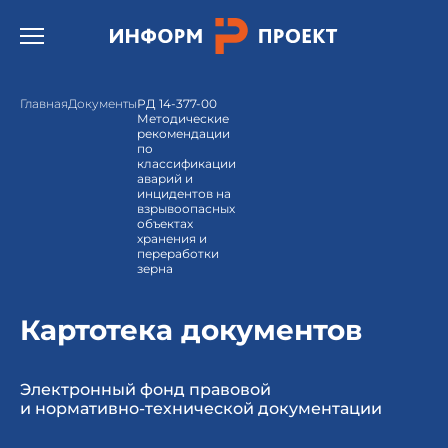
Открыть бургер меню.
Главная
Документы
РД 14-377-00
Методические
рекомендации
по
классификации
аварий и
инцидентов на
взрывоопасных
объектах
хранения и
переработки
зерна
Картотека документов
Электронный фонд правовой
и нормативно-технической документации