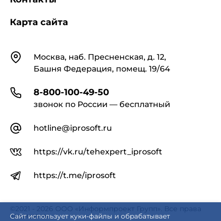
Карта сайта
Контакты
Москва, наб. Пресненская, д. 12,
Башня Федерация, помещ. 19/64
8-800-100-49-50
звонок по России — бесплатный
hotline@iprosoft.ru
https://vk.ru/tehexpert_iprosoft
https://t.me/iprosoft
©2021 - 2026 ООО «Информпроект Групп». Все права
защищены.
Сайт использует куки-файлы и обрабатывает