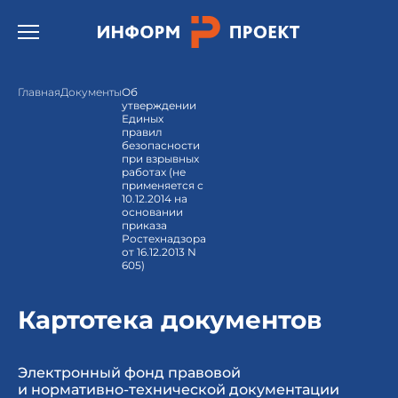
Открыть бургер меню.
Главная
Документы
Об
утверждении
Единых
правил
безопасности
при взрывных
работах (не
применяется с
10.12.2014 на
основании
приказа
Ростехнадзора
от 16.12.2013 N
605)
Картотека документов
Электронный фонд правовой
и нормативно-технической документации