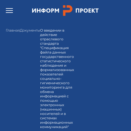
Открыть бургер меню.
Главная
Документы
О введении в
действие
отраслевого
стандарта
"Спецификация
файла данных
государственного
статистического
наблюдения и
формализованных
показателей
социально-
гигиенического
мониторинга для
обмена
информацией с
помощью
электронных
(машинных)
носителей и в
системах
информационных
коммуникаций"