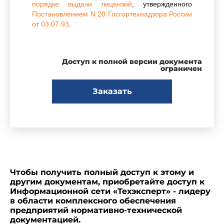
порядке выдачи лицензий
, утвержденного
Постановлением N 20 Госгортехнадзора России
от 03.07.93
.
1.2. Указания устанавливают порядок
Доступ к полной версии документа
осуществления надзора на территории России
ограничен
за деятельностью иностранных юридических и
физических лиц, связанной с обеспечением
Заказать
безопасности при эксплуатации
грузоподъемных кранов, кранов -
манипуляторов, подъемников (вышек)*,
регистрируемых в органах Госгортехнадзора
России.
________________
* Далее по тексту - грузоподъемные
Чтобы получить полный доступ к этому и
машины.
другим документам, приобретайте доступ к
Информационной сети «Техэксперт» - лидеру
1.3. Иностранные юридические и
в области комплексного обеспечения
физические лица для выполнения работ,
предприятий нормативно-технической
связанных с обеспечением безопасности при
документацией.