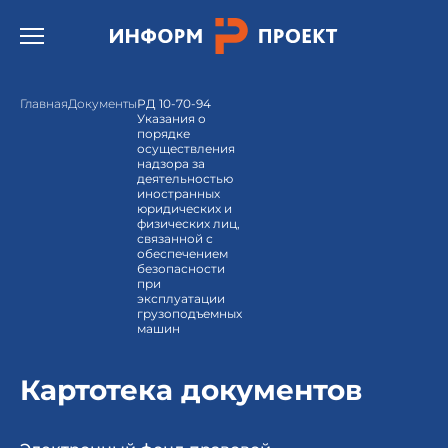
Открыть бургер меню.
Главная
Документы
РД 10-70-94
Указания о
порядке
осуществления
надзора за
деятельностью
иностранных
юридических и
физических лиц,
связанной с
обеспечением
безопасности
при
эксплуатации
грузоподъемных
машин
Картотека документов