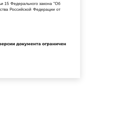
ьи 15 Федерального закона "Об
ства Российской Федерации от
ния Правительства Российской
 версии документа ограничен
ния"* от 30 марта 1999 года N
твержденного постановлением