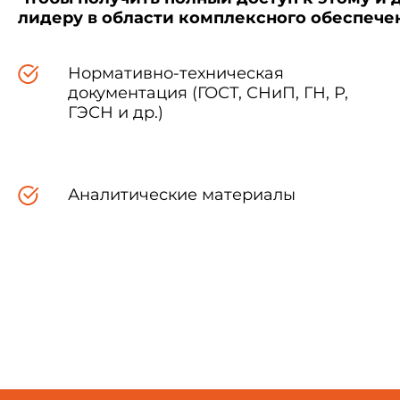
лидеру в области комплексного обеспеч
Нормативно-техническая
Зарегистрировано
документация (ГОСТ, СНиП, ГН, Р,
в Министерстве юстиции
ГЭСН и др.)
Российской Федерации
31 октября 2001 года,
регистрационный N 3011
Аналитические материалы