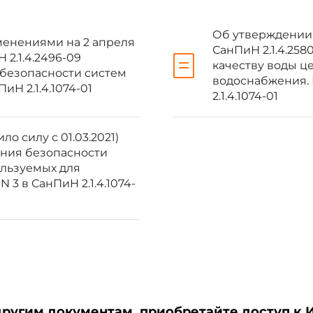
тва Российской Федерации, 2000, N 31, ст.3295.
Об утверждении С
зменениями на 2 апреля
СанПиН 2.1.4.258
Н 2.1.4.2496-09
качеству воды ц
безопасности систем
водоснабжения. 
Н 2.1.4.1074-01
2.1.4.1074-01
итарно-эпидемиологические правила и нормативы "Питьевая вода
ых систем питьевого водоснабжения. Контроль качества. СанПиН 
тарным врачом Российской Федерации 26.09.2001, с 1 января 2002
ло силу с 01.03.2021)
ания безопасности
государственного санитарного врача Российской Федерации от 7 а
ользуемых для
ких правил и нормативов "Питьевая вода. Гигиенические 
3 в СанПиН 2.1.4.1074-
евого водоснабжения. Контроль качества"
с 1 сентября 2009 год
ие требования к качеству воды централизованных систем питье
вания к обеспечению безопасности систем горячего водоснабжения
я базы данных.
другим документам, приобретайте доступ к 