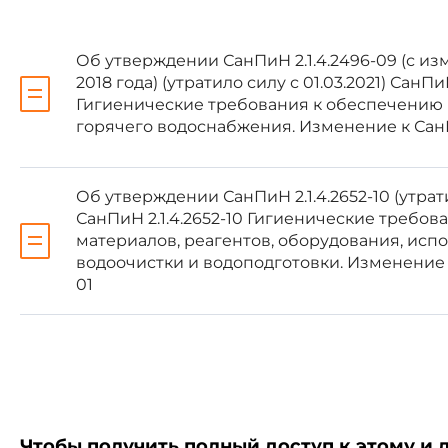
** Собрание законодательс
Об утверждении СанПиН 2.1.4.2496-09 (с и
2018 года) (утратило силу с 01.03.2021) СанПи
постановляю:
Гигиенические требования к обеспечению 
горячего водоснабжения. Изменение к СанПи
1. Ввести в действие
сан
качеству воды централизованн
Главным государственным сани
Об утверждении СанПиН 2.1.4.2652-10 (утрати
СанПиН 2.1.4.2652-10 Гигиенические требов
Постановлением Главного 
материалов, реагентов, оборудования, исп
санитарно-эпидемиологичес
водоочистки и водоподготовки. Изменение N 
централизованных систем пить
01
"Питьевая вода. Гигиеническ
качества. Гигиенические требо
- Примечание изготовител
Чтобы получить полный доступ к этому и 