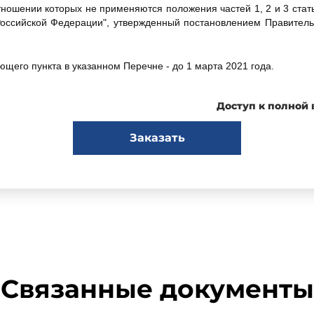
тношении которых не применяются положения частей 1, 2 и 3 стат
Российской Федерации", утвержденный постановлением Правитель
ющего пункта в указанном Перечне - до 1 марта 2021 года.
тоящий документ исключен из Перечня на основании постановле
Доступ к полной
да N 792.
Заказать
я базы данных.
о закона "О санитарно-эпидемиологическом благополучии населе
арственном санитарно-эпидемиологическом нормировании"**, у
ерации от 24 июля 2000 года N 554,
Связанные документы
ва Российской Федерации, 1999, N 14, ст.1650.