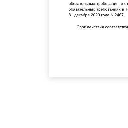
обязательные требования, в о
обязательных требованиях в 
31 декабря 2020 года N 2467.
Срок действия соответству
С 13 июня 2024 года нас
Федерации от 12 июня 2024 го
- Примечание изготовител
На основании Федеральног
52-ФЗ и "Положения о госуд
Правительства Российской Фед
________________
* Собрание законодательст