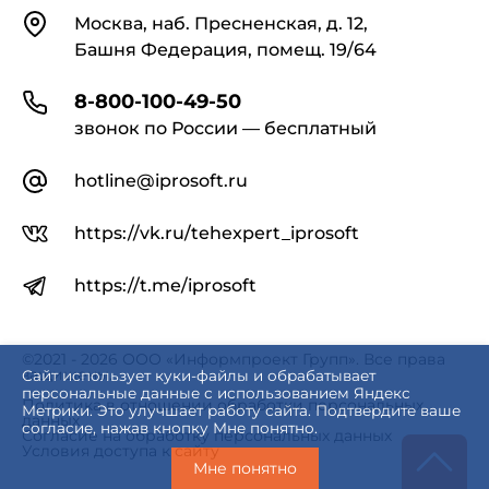
Контакты
Москва, наб. Пресненская, д. 12,
Башня Федерация, помещ. 19/64
8-800-100-49-50
звонок по России — бесплатный
hotline@iprosoft.ru
https://vk.ru/tehexpert_iprosoft
https://t.me/iprosoft
©2021 - 2026 ООО «Информпроект Групп». Все права
защищены.
Сайт использует куки-файлы и обрабатывает
персональные данные с использованием Яндекс
Политика в отношении обработки персональных
Метрики. Это улучшает работу сайта. Подтвердите ваше
данных
согласие, нажав кнопку Мне понятно.
Согласие на обработку персональных данных
Условия доступа к сайту
Мне понятно