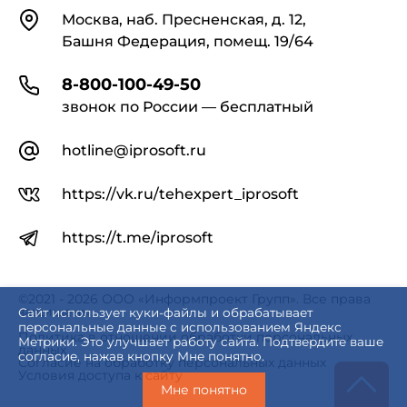
Контакты
Москва, наб. Пресненская, д. 12,
Башня Федерация, помещ. 19/64
8-800-100-49-50
звонок по России — бесплатный
hotline@iprosoft.ru
https://vk.ru/tehexpert_iprosoft
https://t.me/iprosoft
©2021 - 2026 ООО «Информпроект Групп». Все права
защищены.
Сайт использует куки-файлы и обрабатывает
персональные данные с использованием Яндекс
Политика в отношении обработки персональных
Метрики. Это улучшает работу сайта. Подтвердите ваше
данных
согласие, нажав кнопку Мне понятно.
Согласие на обработку персональных данных
Условия доступа к сайту
Мне понятно