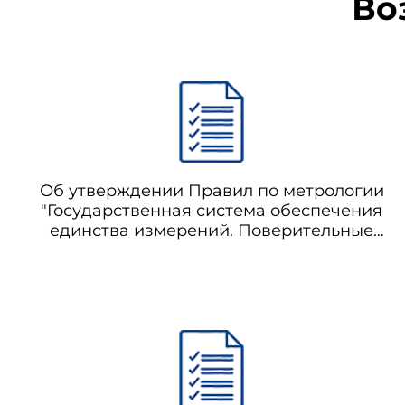
Во
Об утверждении Правил по метрологии
"Государственная система обеспечения
единства измерений. Поверительные
клейма" (утратил силу с 20.09.2015 на
основании приказа Минпромторга
России от 02.07.2015 N 1815)