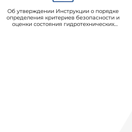
Об утверждении Инструкции о порядке
определения критериев безопасности и
оценки состояния гидротехнических
сооружений накопителей жидких
промышленных отходов на
поднадзорных Госгортехнадзору России
производствах, объектах и в
организациях (отменено с 01.01.2021 на
основании постановления
Правительства Российской Федерации
от 22.07.2020 N 1086) РД 03-443-02
Инструкция о порядке определения
критериев безопасности и оценки
состояния гидротехнических
сооружений накопителей жидких
промышленных отходов на
поднадзорных Госгортехнадзору России
производствах, объектах и в
организациях