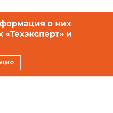
нформация о них
х «Техэксперт» и
РАЦИЮ