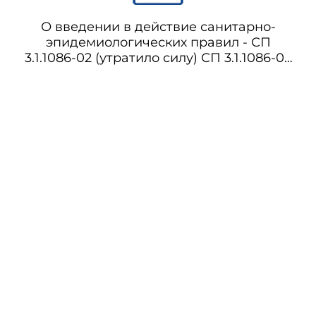
О введении в действие санитарно-
эпидемиологических правил - СП
3.1.1086-02 (утратило силу) СП 3.1.1086-02
Профилактика холеры. Общие
требования к эпидемиологическому
надзору за холерой