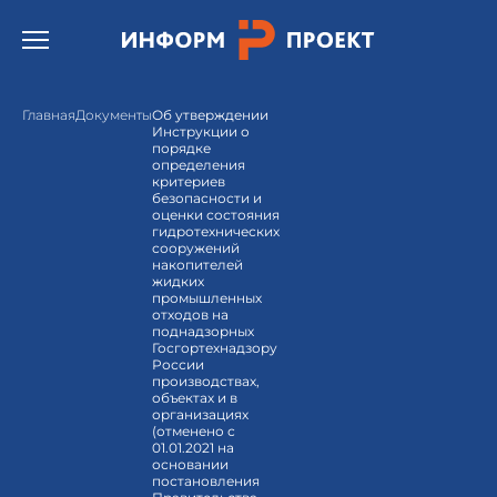
Открыть бургер меню.
Главная
Документы
Об утверждении
Инструкции о
порядке
определения
критериев
безопасности и
оценки состояния
гидротехнических
сооружений
накопителей
жидких
промышленных
отходов на
поднадзорных
Госгортехнадзору
России
производствах,
объектах и в
организациях
(отменено с
01.01.2021 на
основании
постановления