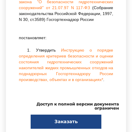
закона "О безопасности гидротехнических
сооружений" от 21.07.97 N 117-ФЗ
(Собрание
законодательства Российской Федерации, 1997,
N 30, ст.3589) Госгортехнадзор России
постановляет:
1. Утвердить
Инструкцию о порядке
определения критериев безопасности и оценки
состояния гидротехнических сооружений
накопителей жидких промышленных отходов на
поднадзорных Госгортехнадзору России
производствах, объектах и в организациях*
.
__________________
Доступ к полной версии документа
* Госгортехнадзором России "Инструкции о
ограничен
порядке определения критериев безопасности
и оценки состояния гидротехнических
Заказать
сооружений накопителей жидких
промышленных отходов на поднадзорных