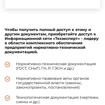
Госгортехнадзору России производствах,
объектах и в организациях" присвоено
обозначение РД 03-443-02. - Примечание
"КОДЕКС".
Чтобы получить полный доступ к этому и
другим документам, приобретайте доступ к
Информационной сети «Техэксперт» - лидеру
2. Направить Инструкцию о порядке
в области комплексного обеспечения
определения критериев безопасности и оценки
предприятий нормативно-технической
состояния гидротехнических сооружений
документацией.
накопителей жидких промышленных отходов на
поднадзорных Госгортехнадзору России
производствах, объектах и в организациях в
Нормативно-техническая документация
Минюст России для государственной
(ГОСТ, СНиП, ГН, Р, ГЭСН и др.)
регистрации.
Нормативно-правовые акты органов
государственной власти (законы,
законопроекты, постановления)
3. Контроль за исполнением настоящего
постановления возложить на начальника
Управления по надзору в горнорудной
Технологическая документация (чертежи,
промышленности А.И.Перепелицына.
схемы и др.)