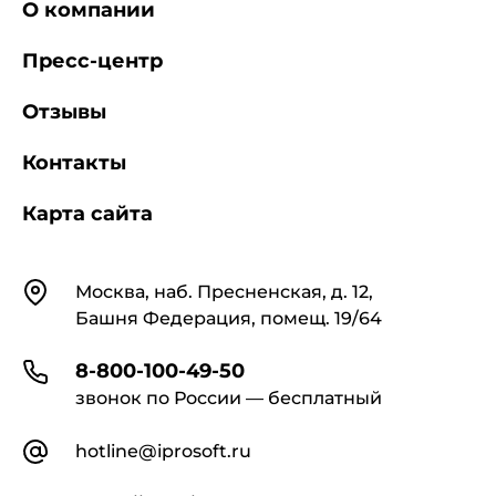
О компании
соответствующие допустимому уровню риска
аварии гидротехнического сооружения и
утвержденные в установленном порядке
Пресс-центр
федеральными органами исполнительной
власти, осуществляющими государственный
Отзывы
надзор за безопасностью гидротехнического
сооружения.
Контакты
Карта сайта
II. Основные понятия
Контакты
Москва, наб. Пресненская, д. 12,
Башня Федерация, помещ. 19/64
В Инструкции о порядке определения
8-800-100-49-50
критериев безопасности и оценки состояния
гидротехнических сооружений накопителей
звонок по России — бесплатный
жидких промышленных отходов на
поднадзорных Госгортехнадзору России
hotline@iprosoft.ru
производствах, объектах и в организациях
(далее - Инструкция) используются следующие