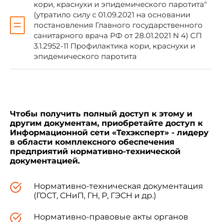
кори, краснухи и эпидемического паротита"
(утратило силу с 01.09.2021 на основании
постановления Главного государственного
санитарного врача РФ от 28.01.2021 N 4) СП
3.1.2952-11 Профилактика кори, краснухи и
эпидемического паротита
Г.Онищенко
Зарегистрировано
Чтобы получить полный доступ к этому и
в Министерстве юстиции
другим документам, приобретайте доступ к
Российской Федерации
Информационной сети «Техэксперт» - лидеру
18 декабря 2002 года,
в области комплексного обеспечения
регистрационный N 4041
предприятий нормативно-технической
документацией.
УТВЕРЖДЕНО
Нормативно-техническая документация
Главным государственным
(ГОСТ, СНиП, ГН, Р, ГЭСН и др.)
санитарным врачом
Российской Федерации
Нормативно-правовые акты органов
21 ноября 2002 года