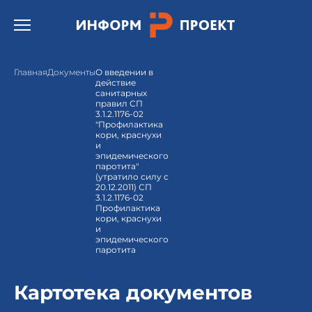
Открыть бургер меню.
Главная
Документы
О введении в
действие
санитарных
правил СП
3.1.2.1176-02
"Профилактика
кори, краснухи
и
эпидемического
паротита"
(утратило силу с
20.12.2011) СП
3.1.2.1176-02
Профилактика
кори, краснухи
и
эпидемического
паротита
Картотека документов