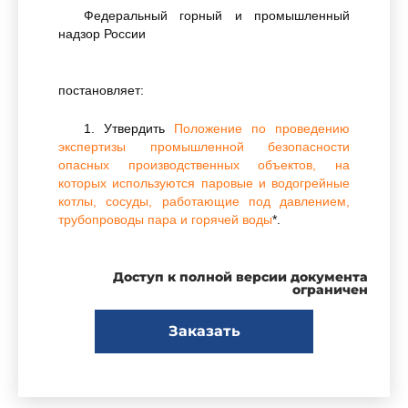
Федеральный горный и промышленный
надзор России
постановляет:
1. Утвердить
Положение по проведению
экспертизы промышленной безопасности
опасных производственных объектов, на
которых используются паровые и водогрейные
котлы, сосуды, работающие под давлением,
трубопроводы пара и горячей воды
*.
________________
Доступ к полной версии документа
ограничен
* Госгортехнадзором России "Положению
по проведению экспертизы промышленной
Заказать
безопасности опасных производственных
объектов, на которых используются паровые и
водогрейные котлы, сосуды, работающие под
давлением, трубопроводы пара и горячей
воды" присвоено обозначение РД 10-520-02. -