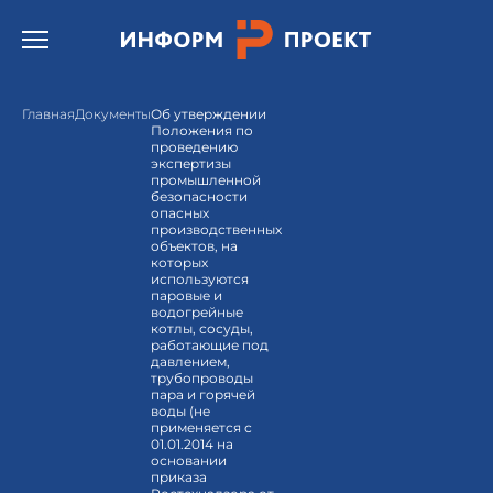
Открыть бургер меню.
Главная
Документы
Об утверждении
Положения по
проведению
экспертизы
промышленной
безопасности
опасных
производственных
объектов, на
которых
используются
паровые и
водогрейные
котлы, сосуды,
работающие под
давлением,
трубопроводы
пара и горячей
воды (не
применяется с
01.01.2014 на
основании
приказа