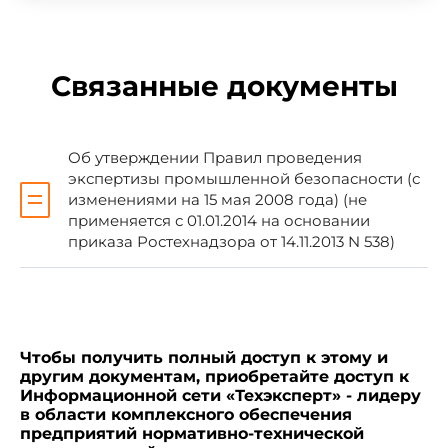
Примечание изготовителя базы данных.
Связанные документы
2. Направить Положение по проведению
Об утверждении Правил проведения
экспертизы промышленной безопасности
экспертизы промышленной безопасности (с
опасных производственных объектов, на
изменениями на 15 мая 2008 года) (не
которых используются паровые и водогрейные
применяется с 01.01.2014 на основании
котлы, сосуды, работающие под давлением,
приказа Ростехнадзора от 14.11.2013 N 538)
трубопроводы пара и горячей воды, на
государственную регистрацию в Минюст
России.
Чтобы получить полный доступ к этому и
другим документам, приобретайте доступ к
Информационной сети «Техэксперт» - лидеру
Начальник
в области комплексного обеспечения
Госгортехнадзора России
предприятий нормативно-технической
В.Кульечев