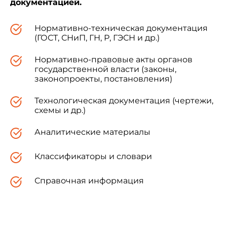
документацией.
Нормативно-техническая документация
(ГОСТ, СНиП, ГН, Р, ГЭСН и др.)
Зарегистрировано
в Министерстве юстиции
Нормативно-правовые акты органов
Российской Федерации
государственной власти (законы,
6 декабря 2002 года,
законопроекты, постановления)
регистрационный N 4001
Технологическая документация (чертежи,
схемы и др.)
Аналитические материалы
УТВЕРЖДЕНО
постановлением Госгортехнадзора России
от 23 октября 2002 года N 62
Классификаторы и словари
Положение по проведению экспертизы
Справочная информация
промышленной безопасности опасных
производственных объектов, на которых
используются паровые и водогрейные котлы,
сосуды, работающие под давлением,
трубопроводы пара и горячей воды