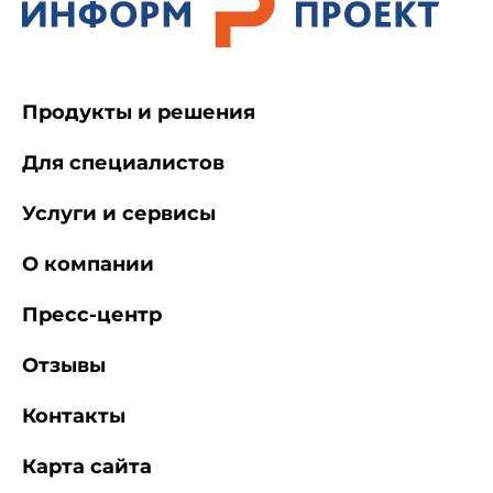
нормативных актов федеральных органов
исполнительной власти, 1998, N 35-36).
Продукты и решения
2. Основные понятия и определения
Для специалистов
Услуги и сервисы
В настоящем Положении применяются
О компании
следующие понятия и определения:
Пресс-центр
Экспертиза промышленной безопасности -
оценка соответствия объекта экспертизы
Отзывы
предъявляемым к нему требованиям
промышленной безопасности, результатом
Контакты
которой является заключение.
Карта сайта
Объекты экспертизы - проектная