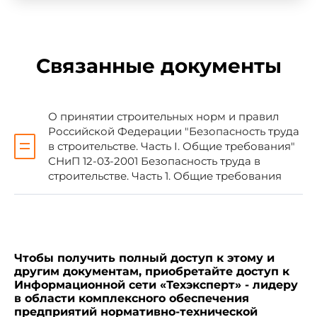
Свод правил по проектированию и
Связанные документы
строительству
БЕЗОПАСНОСТЬ ТРУДА В СТРОИТЕЛЬСТВЕ
О принятии строительных норм и правил
ОТРАСЛЕВЫЕ ТИПОВЫЕ ИНСТРУКЦИИ ПО
Российской Федерации "Безопасность труда
ОХРАНЕ ТРУДА
в строительстве. Часть I. Общие требования"
СНиП 12-03-2001 Безопасность труда в
строительстве. Часть 1. Общие требования
Дата введения 2003-07-01
Чтобы получить полный доступ к этому и
другим документам, приобретайте доступ к
1. Область применения
Информационной сети «Техэксперт» - лидеру
в области комплексного обеспечения
предприятий нормативно-технической