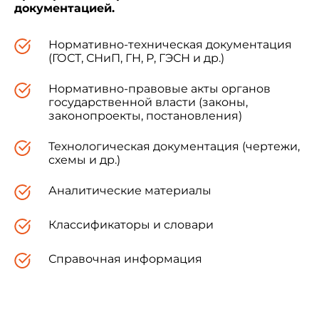
документацией.
Настоящий Свод правил содержит пакет
отраслевых типовых инструкций по охране
Нормативно-техническая документация
труда по наиболее массовым профессиям и
(ГОСТ, СНиП, ГН, Р, ГЭСН и др.)
видам работ в строительстве и предназначен
для использования при подготовке инструкций
Нормативно-правовые акты органов
по охране труда для работников строительства
государственной власти (законы,
независимо от ведомственной принадлежности
законопроекты, постановления)
и организационно-правовых форм
собственности юридических лиц,
Технологическая документация (чертежи,
осуществляющих строительную деятельность.
схемы и др.)
Аналитические материалы
Классификаторы и словари
2. Нормативные ссылки
Справочная информация
Настоящий нормативный документ
разработан в соответствии с постановлением