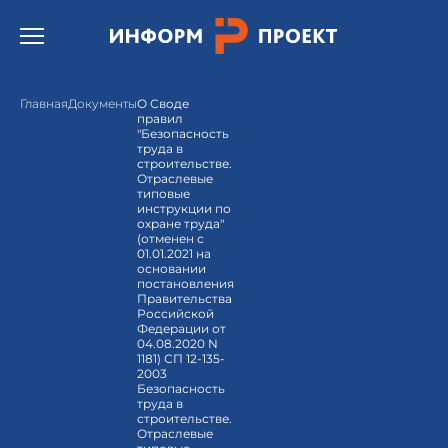
Открыть бургер меню.
Главная
Документы
О Своде
правил
"Безопасность
труда в
строительстве.
Отраслевые
типовые
инструкции по
охране труда"
(отменен с
01.01.2021 на
основании
постановления
Правительства
Российской
Федерации от
04.08.2020 N
1181) СП 12-135-
2003
Безопасность
труда в
строительстве.
Отраслевые