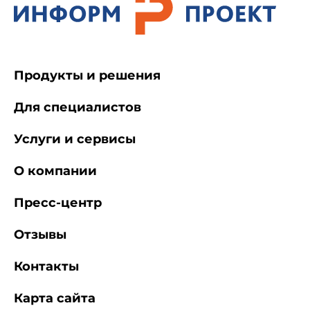
"Правила обеспечения работников
специальной одеждой, специальной обувью и
другими средствами индивидуальной защиты".
Утверждены постановлением Минтруда России
от 18.11.98* N 51. Зарегистрированы Минюстом
Продукты и решения
России 6 февраля 1999 года N 1700
(Бюллетень Минтруда России, 1999, N 2);
Для специалистов
_________________________
Услуги и сервисы
* Вероятно ошибка оригинала. Дата
принятия постановления 18.12.98. -
О компании
Примечание изготовителя базы данных.
Пресс-центр
Отзывы
"О проведении предварительных и
Контакты
периодических осмотров работников". Приказ
Минздрава России от 10.11.96* N 405.
Карта сайта
Зарегистрирован Минюстом России 31 декабря