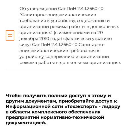
Об утверждении СанПиН 2.4.1.2660-10
"Санитарно-эпидемиологические
требования к устройству, содержанию и
организации режима работы в дошкольных
Г.Онищенко
организациях" (с изменениями на 20
декабря 2010 года) (фактически утратило
силу) СанПиН 2.4.1.2660-10 Санитарно-
эпидемиологические требования к
устройству, содержанию и организации
Зарегистрировано
режима работы в дошкольных организациях
в Министерстве юстиции
Российской Федерации
8 апреля 2003 года,
регистрационный N 4392
Чтобы получить полный доступ к этому и
УТВЕРЖДЕНЫ
другим документам, приобретайте доступ к
главным государственным санитарным
Информационной сети «Техэксперт» - лидеру
врачом Российской Федерации
в области комплексного обеспечения
25 марта 2003 года
предприятий нормативно-технической
документацией.
Дата введения: 20 июня 2003 года