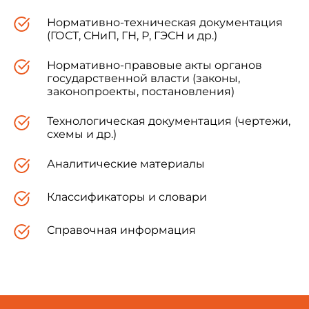
Нормативно-техническая документация
(ГОСТ, СНиП, ГН, Р, ГЭСН и др.)
Нормативно-правовые акты органов
государственной власти (законы,
2.4.1. ГИГИЕНА ДЕТЕЙ И ПОДРОСТКОВ
законопроекты, постановления)
Детские дошкольные учреждения
Технологическая документация (чертежи,
схемы и др.)
Санитарно-эпидемиологические требования к
устройству, содержанию
и организации режима работы дошкольных
Аналитические материалы
образовательных учреждений
Классификаторы и словари
Санитарно-эпидемиологические правила и
Справочная информация
нормативы
СанПиН 2.4.1.1249-03
Утратили силу с 1 октября 2010 года на
основании