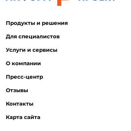
всеми юридическими лицами и
индивидуальными предпринимателями,
деятельность которых связана с
проектированием, строительством,
Продукты и решения
реконструкцией, эксплуатацией ДОУ,
воспитанием и обучением детей, а также для
Для специалистов
органов и учреждений, осуществляющих
государственный санитарно-
эпидемиологический надзор.
Услуги и сервисы
О компании
1.4. Санитарные правила
распространяются на все виды ДОУ, кроме
Пресс-центр
компенсирующего вида.
Отзывы
1.5. Вместимость вновь строящихся
дошкольных образовательных учреждений не
Контакты
должна превышать 350 мест; вместимость ДОУ,
пристроенных к торцам жилых домов и
Карта сайта
встроенных в жилые дома, - не более 150 мест.
Вместимость ДОУ для сельских населенных