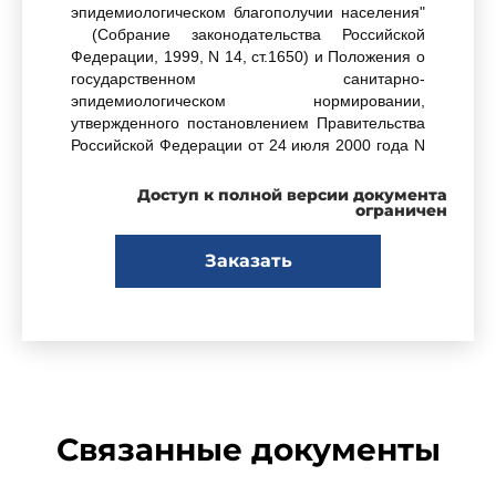
эпидемиологическом благополучии населения"
(Собрание законодательства Российской
Федерации, 1999, N 14, ст.1650) и Положения о
государственном санитарно-
эпидемиологическом нормировании,
утвержденного постановлением Правительства
Российской Федерации от 24 июля 2000 года N
554 (Собрание законодательства Российской
Федерации, 2000, N 31, ст.3295),
Доступ к полной версии документа
ограничен
постановляю:
Заказать
Ввести в действие
санитарно-
эпидемиологические правила и нормативы
"Санитарно-эпидемиологические требования к
устройству, содержанию и организации режима
работы дошкольных образовательных
учреждений. СанПиН 2.4.1.1249-03"
,
утвержденные Главным государственным
Связанные документы
санитарным врачом Российской Федерации 25
марта 2003 года, с 20 июня 2003 года.