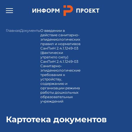
Открыть бургер меню.
Главная
Документы
О введении в
действие санитарно-
эпидемиологических
правил и нормативов
СанПиН 2.4.1.1249-03
(фактически
утратило силу)
СанПиН 2.4.1.1249-03
Санитарно-
эпидемиологические
требования к
устройству,
содержанию и
организации режима
работы дошкольных
образовательных
учреждений
Картотека документов