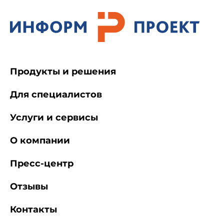
от момента их изготовления до использования
в организациях здравоохранения.
1.4. Санитарные правила предназначены
для юридических лиц и индивидуальных
предпринимателей независимо от
Продукты и решения
ведомственной принадлежности и форм
собственности, осуществляющих
Для специалистов
транспортирование и хранение медицинских
иммунобиологических препаратов.
Услуги и сервисы
О компании
1.5. Контроль за выполнением настоящих
санитарных правил и методическое
руководство по осуществлению комплекса
Пресс-центр
организационно-технических мероприятий,
обеспечивающих оптимальные температурные
Отзывы
условия при транспортировании и хранении
медицинских иммунобиологических препаратов
Контакты
("холодовая цепь") проводят органы,
осуществляющие государственный санитарно-