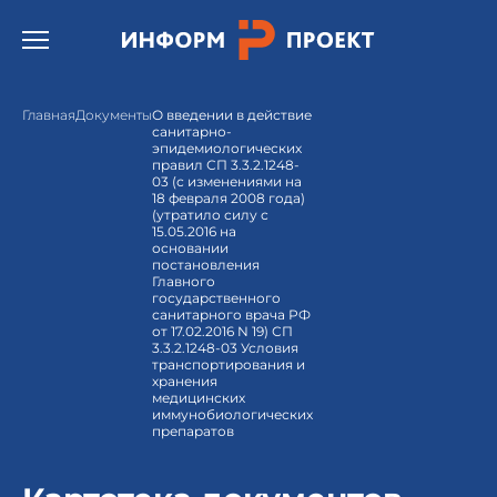
Открыть бургер меню.
Главная
Документы
О введении в действие
санитарно-
эпидемиологических
правил СП 3.3.2.1248-
03 (с изменениями на
18 февраля 2008 года)
(утратило силу с
15.05.2016 на
основании
постановления
Главного
государственного
санитарного врача РФ
от 17.02.2016 N 19) СП
3.3.2.1248-03 Условия
транспортирования и
хранения
медицинских
иммунобиологических
препаратов