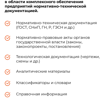
в области комплексного обеспечения
предприятий нормативно-технической
документацией.
УТВЕРЖДЕНЫ
Нормативно-техническая документация
Главным государственным
(ГОСТ, СНиП, ГН, Р, ГЭСН и др.)
санитарным врачом
Российской Федерации
Нормативно-правовые акты органов
20 марта 2003 года
государственной власти (законы,
законопроекты, постановления)
Дата введения: 30 июня 2003 года
Технологическая документация (чертежи,
3.3.2. Медицинские иммунобиологические
схемы и др.)
препараты
Аналитические материалы
Условия транспортирования и хранения
медицинских иммунобиологических препаратов
Классификаторы и словари
Санитарно-эпидемиологические правила СП
3.3.2.1248-03
Справочная информация
(с изменениями на 18 февраля 2008 года)