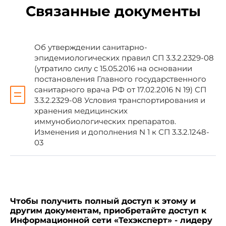
Связанные документы
"Условия транспортирования и хранения
медицинских иммунобиологических
препаратов" СП 3.3.2.1248-03"
, утвержденные
Главным государственным санитарным врачом
Об утверждении санитарно-
Российской Федерации 20 марта 2003 года.
эпидемиологических правил СП 3.3.2.2329-08
(утратило силу с 15.05.2016 на основании
постановления Главного государственного
санитарного врача РФ от 17.02.2016 N 19) СП
3.3.2.2329-08 Условия транспортирования и
хранения медицинских
Г.Онищенко
иммунобиологических препаратов.
Изменения и дополнения N 1 к СП 3.3.2.1248-
03
Зарегистрировано
в Министерстве юстиции
Российской Федерации
11 апреля 2003 года,
Чтобы получить полный доступ к этому и
регистрационный N 4410
другим документам, приобретайте доступ к
Информационной сети «Техэксперт» - лидеру