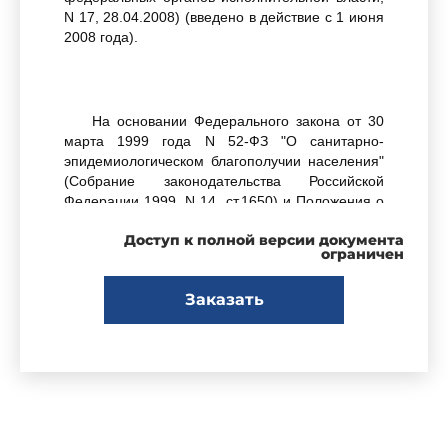
N 17, 28.04.2008) (введено в действие с 1 июня
2008 года).
На основании Федерального закона от 30
марта 1999 года N 52-ФЗ "О санитарно-
эпидемиологическом благополучии населения"
(Собрание законодательства Российской
Федерации 1999, N 14, ст.1650) и Положения о
государственном санитарно-
Доступ к полной версии документа
эпидемиологическом нормировании,
ограничен
утвержденного постановлением Правительства
Российской Федерации от 24 июля 2000 года N
Заказать
554 (Собрание законодательства Российской
Федерации, 2000, N 31, ст.3295),
постановляю:
Ввести в действие с 30 июня 2003 года
санитарно-эпидемиологические правила