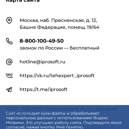
Карта сайта
Контакты
Москва, наб. Пресненская, д. 12,
Башня Федерация, помещ. 19/64
8-800-100-49-50
звонок по России — бесплатный
hotline@iprosoft.ru
https://vk.ru/tehexpert_iprosoft
https://t.me/iprosoft
©2021 - 2026 ООО «Информпроект Групп». Все права
защищены.
Сайт использует куки-файлы и обрабатывает
персональные данные с использованием Яндекс
Политика в отношении обработки персональных
Метрики. Это улучшает работу сайта. Подтвердите ваше
данных
согласие, нажав кнопку Мне понятно.