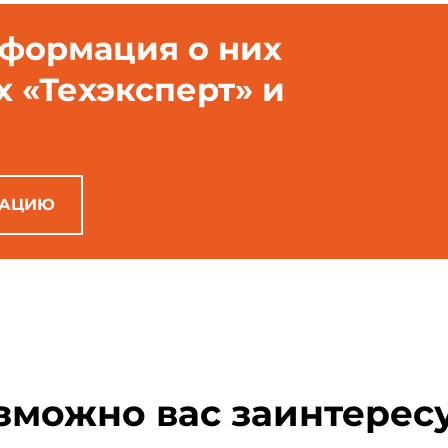
нформация о них
х «Техэксперт» и
РАЦИЮ
зможно вас заинтерес