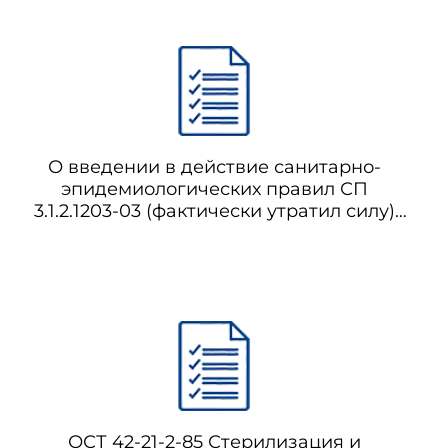
О введении в действие санитарно-
эпидемиологических правил СП
3.1.2.1203-03 (фактически утратил силу)
СП-3.1.2.1203-03 Профилактика
стрептококковой (группы А) инфекции
ОСТ 42-21-2-85 Стерилизация и