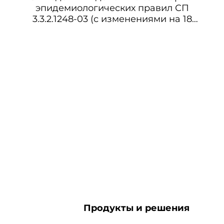
эпидемиологических правил СП
3.3.2.1248-03 (с изменениями на 18
февраля 2008 года) (утратило силу с
15.05.2016 на основании постановления
Главного государственного санитарного
врача РФ от 17.02.2016 N 19) СП 3.3.2.1248-
03 Условия транспортирования и
хранения медицинских
иммунобиологических препаратов
Продукты и решения