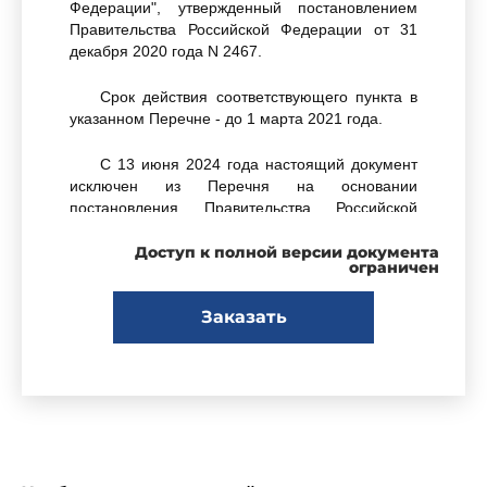
Федерации", утвержденный постановлением
Правительства Российской Федерации от 31
декабря 2020 года N 2467.
Срок действия соответствующего пункта в
указанном Перечне - до 1 марта 2021 года.
С 13 июня 2024 года настоящий документ
исключен из Перечня на основании
постановления Правительства Российской
Федерации от 12 июня 2024 года N 792.
Доступ к полной версии документа
ограничен
- Примечание изготовителя базы данных.
Заказать
На основании Федерального закона "О
санитарно-эпидемиологическом благополучии
населения" от 30 марта 1999 года N 52-ФЗ
(Собрание законодательства Российской
Федерации, 1999, N 14, ст.1650) и Положения о
государственном санитарно-