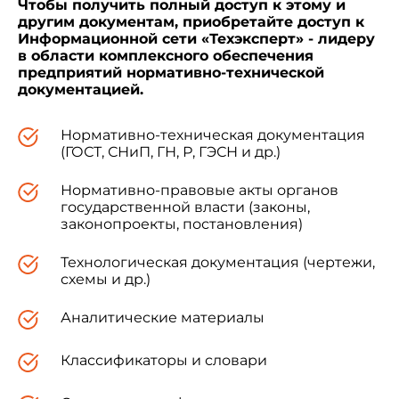
Чтобы получить полный доступ к этому и
эпидемиологическом нормировании,
другим документам, приобретайте доступ к
утвержденного постановлением Правительства
Информационной сети «Техэксперт» - лидеру
Российской Федерации от 24 июля 2000 года N
в области комплексного обеспечения
554 (Собрание законодательства Российской
предприятий нормативно-технической
Федерации, 2000, N 31, ст.3295),
документацией.
Нормативно-техническая документация
постановляю:
(ГОСТ, СНиП, ГН, Р, ГЭСН и др.)
Ввести в действие с 15 июня 2003 года
Нормативно-правовые акты органов
Санитарные правила и нормативы
государственной власти (законы,
"Гигиенические требования к изданиям
законопроекты, постановления)
книжным для взрослых. СанПиН 1.2.1253-03"
,
утвержденные Главным государственным
санитарным врачом Российской Федерации 30
Технологическая документация (чертежи,
схемы и др.)
марта 2003 года.
Аналитические материалы
Классификаторы и словари
Г.Онищенко