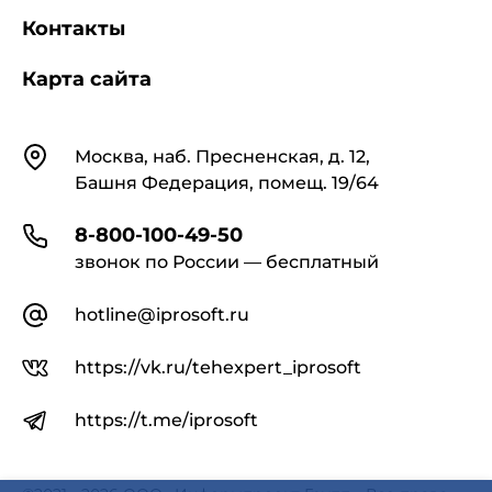
изданий, выпускаемых с использованием
Контакты
шрифтов русской и/или латинской графических
основ, с целью обеспечения удобочитаемости
изданий, что приводит к снижению зрительной
Карта сайта
нагрузки при чтении, предупредить развитие
зрительного и общего утомления.
Контакты
Москва, наб. Пресненская, д. 12,
Башня Федерация, помещ. 19/64
1.4. Санитарные правила
распространяются на издания книжные
текстовые (далее - издания) для взрослых
8-800-100-49-50
читателей от 18 лет и старше.
звонок по России — бесплатный
hotline@iprosoft.ru
1.5. Санитарные правила не
распространяются на факсимильные,
миниатюрные, картографические издания,
https://vk.ru/tehexpert_iprosoft
изоиздания, в том числе альбомы.
https://t.me/iprosoft
1.6. Соблюдение требований настоящих
санитарных правил является обязательным для