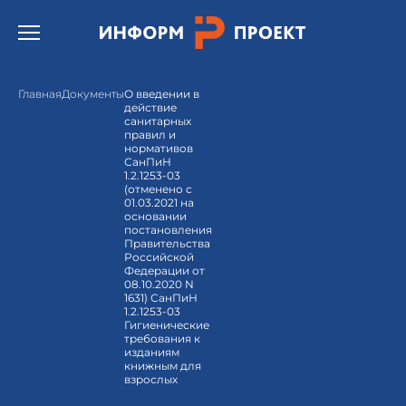
Открыть бургер меню.
Главная
Документы
О введении в
действие
санитарных
правил и
нормативов
СанПиН
1.2.1253-03
(отменено с
01.03.2021 на
основании
постановления
Правительства
Российской
Федерации от
08.10.2020 N
1631) СанПиН
1.2.1253-03
Гигиенические
требования к
изданиям
книжным для
взрослых