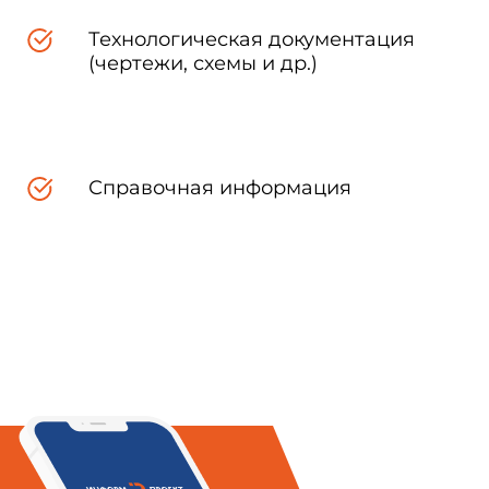
Технологическая документация
та введения: 20 июня 2003 года
(чертежи, схемы и др.)
Справочная информация
90-03
рные правила) разработаны в
еления" от 30.03.99 N 52-ФЗ
асности пищевых продуктов" от
0); "О внесении изменений и
РСФСР об административных
 1996, N 3, ст.140); "Основы
ти съезда народных депутатов