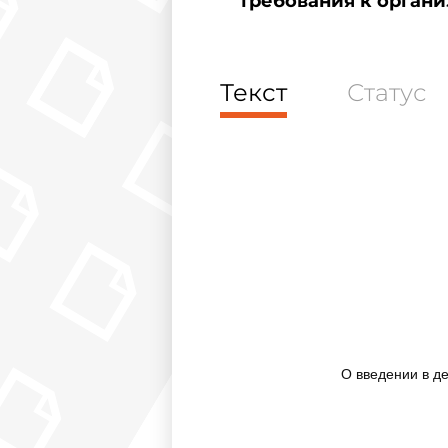
требования к органи
Текст
Статус
О введении в д