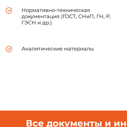
Нормативно-техническая
документация (ГОСТ, СНиП, ГН, Р,
ГЭСН и др.)
Аналитические материалы
Сани
1.1. Настоящие санитар
соответствии с Федеральным
(Собрание законодательства Р
02.01.2000, N 29-ФЗ (Собра
дополнений в Закон Росси
правонарушениях" от 09.01.9
Все документы и и
законодательства Российской