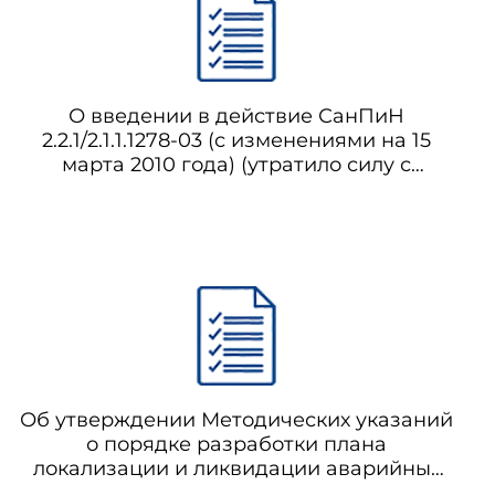
и лицами, индивидуальными
ительством, реконструкцией,
 и учреждений, осуществляющих
О введении в действие СанПиН
2.2.1/2.1.1.1278-03 (с изменениями на 15
яющие деятельность в сфере
марта 2010 года) (утратило силу с
 выполнение.
01.03.2021 на основании постановления
Главного государственного санитарного
врача РФ от 28.01.2021 N 2) СанПиН
2.2.1/2.1.1.1278-03 Гигиенические
требования к естественному,
искусственному и совмещенному
освещению жилых и общественных
ых веществ, для оптимизации
ункциональных состояниях, для
зданий
человека, в т.ч. продуктов,
виды действия при различных
Об утверждении Методических указаний
крофлоры желудочно-кишечного
о порядке разработки плана
локализации и ликвидации аварийных
ситуаций (ПЛАС) на химико-