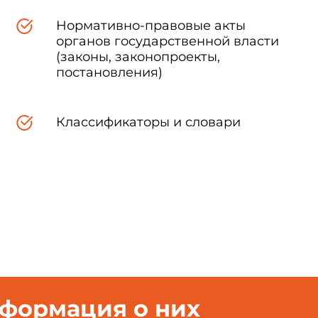
Нормативно-правовые акты
Да
органов государственной власти
(законы, законопроекты,
постановления)
Гигиенические требования к организации производства
и оборота биологически активных добавок к пище (БАД)
Классификаторы и словари
тарно-эпидемиологические правила и нормативы СанПиН 2.3.2.12
I. Область применения
но-эпидемиологические правила и нормативы (далее - санита
и законами "О санитарно-эпидемиологическом благополучии нас
оссийской Федерации, 1999, N 14, т.1650); "О качестве и безоп
ние законодательства Российской Федерации, 2000, N 2, ст.15
йской Федерации "О защите прав потребителей" и Кодекс 
6, N 2-ФЗ (Собрание законодательства Российской Федерации,
нформация о них
 Федерации об охране здоровья граждан" от 22.07.93 (Ведомос