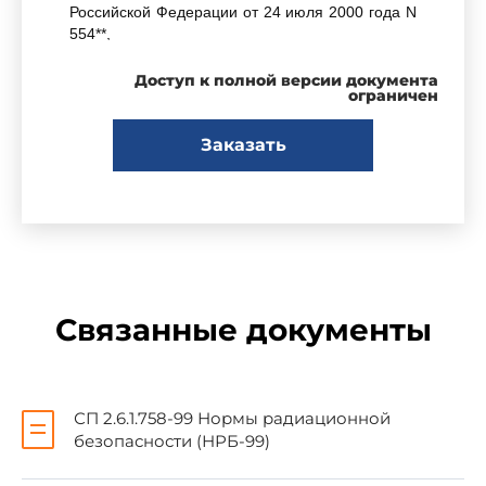
Российской Федерации от 24 июля 2000 года N
554**,
________________
Доступ к полной версии документа
ограничен
* Собрание законодательства Российской
Заказать
Федерации, 1999, N 14, ст.1650.
** Собрание законодательства Российской
Федерации, 2000, N 31, ст.3295.
Связанные документы
постановляю:
СП 2.6.1.758-99 Нормы радиационной
безопасности (НРБ-99)
Ввести в действие
санитарно-
эпидемиологические правила и нормативы