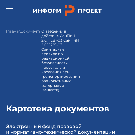
Открыть бургер меню.
Главная
Документы
О введении в
действие СанПиН
2.6.1.1281-03 СанПиН
2.6.1.1281-03
Санитарные
правила по
радиационной
безопасности
персонала и
населения при
транспортировании
радиоактивных
материалов
(веществ)
Картотека документов
Электронный фонд правовой
и нормативно-технической документации