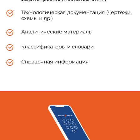
Технологическая документация (чертежи,
схемы и др.)
Аналитические материалы
УТВЕРЖДАЮ
Главный государственный санитарный
врач Российской Федерации -
Классификаторы и словари
первый заместитель Министра
здравоохранения Российской Федерации
Справочная информация
Г.Г.Онищенко
16 апреля 2003 года
Дата введения: 15 июня 2003 года
САНИТАРНЫЕ ПРАВИЛА
по радиационной безопасности персонала и
населения при транспортировании
радиоактивных материалов (веществ)
Санитарно-эпидемиологические правила и