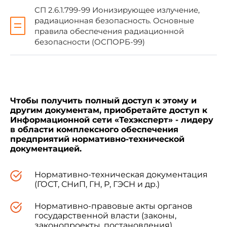
"Санитарные правила по радиационной
СП 2.6.1.799-99 Ионизирующее излучение,
безопасности персонала и населения при
радиационная безопасность. Основные
транспортировании радиоактивных материалов
правила обеспечения радиационной
(веществ). СанПиН 2.6.1.1281-03"
,
безопасности (ОСПОРБ-99)
утвержденные Главным государственным
санитарным врачом Российской Федерации 16
апреля 2003 года, с 15 июня 2003 года.
Чтобы получить полный доступ к этому и
другим документам, приобретайте доступ к
Информационной сети «Техэксперт» - лидеру
в области комплексного обеспечения
Г.Онищенко
предприятий нормативно-технической
документацией.
Зарегистрировано
Нормативно-техническая документация
(ГОСТ, СНиП, ГН, Р, ГЭСН и др.)
в Министерстве юстиции
Российской Федерации
13 мая 2003 года,
Нормативно-правовые акты органов
регистрационный N 4529
государственной власти (законы,
законопроекты, постановления)