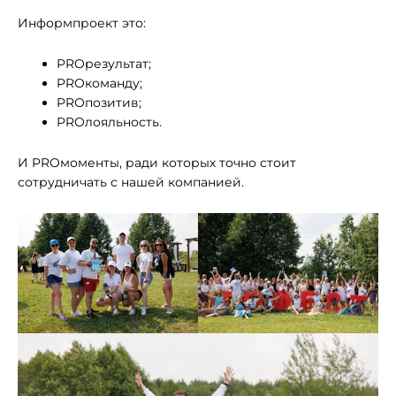
Информпроект это:
PROрезультат;
PROкоманду;
PROпозитив;
PROлояльность.
И PROмоменты, ради которых точно стоит
сотрудничать с нашей компанией.