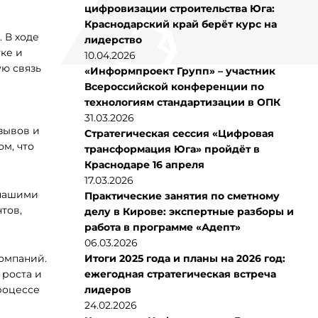
цифровизации строительства Юга:
Краснодарский край берёт курс на
 В ходе
лидерство
ке и
10.04.2026
ую связь
«Информпроект Групп» – участник
Всероссийской конференции по
технологиям стандартизации в ОПК
31.03.2026
зывов и
Стратегическая сессия «Цифровая
м, что
трансформация Юга» пройдёт в
Краснодаре 16 апреля
17.03.2026
 нашими
Практические занятия по сметному
тов,
делу в Кирове: экспертные разборы и
работа в программе «Адепт»
06.03.2026
омпаний.
Итоги 2025 года и планы на 2026 год:
 роста и
ежегодная стратегическая встреча
роцессе
лидеров
24.02.2026