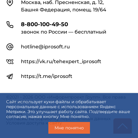
Контакты
Москва, наб. Пресненская, д. 12,
Башня Федерация, помещ. 19/64
8-800-100-49-50
звонок по России — бесплатный
hotline@iprosoft.ru
https://vk.ru/tehexpert_iprosoft
https://t.me/iprosoft
©2021 - 2026 ООО «Информпроект Групп». Все права
защищены.
Сайт использует куки-файлы и обрабатывает
персональные данные с использованием Яндекс
Политика в отношении обработки персональных
Метрики. Это улучшает работу сайта. Подтвердите ваше
данных
согласие, нажав кнопку Мне понятно.
Согласие на обработку персональных данных
Условия доступа к сайту
Мне понятно