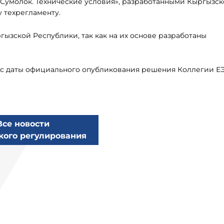
. Сумолок. Технические условия», разработанными Кыргызс
 техрегламенту.
гызской Республики, так как на их основе разработаны
й с даты официального опубликования решения Коллегии ЕЭ
Все новости
кого регулирования