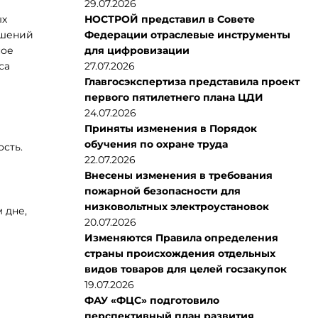
29.07.2026
ых
НОСТРОЙ представил в Совете
ешений
Федерации отраслевые инструменты
ное
для цифровизации
са
27.07.2026
Главгосэкспертиза представила проект
первого пятилетнего плана ЦДИ
24.07.2026
Приняты изменения в Порядок
обучения по охране труда
сть.
22.07.2026
Внесены изменения в требования
пожарной безопасности для
низковольтных электроустановок
 дне,
20.07.2026
Изменяются Правила определения
страны происхождения отдельных
видов товаров для целей госзакупок
19.07.2026
ФАУ «ФЦС» подготовило
перспективный план развития