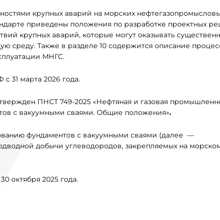
сностями крупных аварий на морских нефтегазопромыслов
тандарте приведены положения по разработке проектных р
вий крупных аварий, которые могут оказывать существен
ую среду. Также в разделе 10 содержится описание процес
сплуатации МНГС.
с 31 марта 2026 года.
 утвержден ПНСТ 749-2025 «Нефтяная и газовая промышленно
тов с вакуумными сваями. Общие положения»
.
ованию фундаментов с вакуумными сваями (далее —
дводной добычи углеводородов, закрепляемых на морском
0 октября 2025 года.