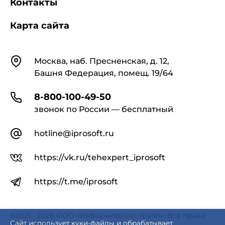
Контакты
Карта сайта
Контакты
Москва, наб. Пресненская, д. 12,
Башня Федерация, помещ. 19/64
8-800-100-49-50
звонок по России — бесплатный
hotline@iprosoft.ru
https://vk.ru/tehexpert_iprosoft
https://t.me/iprosoft
©2021 - 2026 ООО «Информпроект Групп». Все права
защищены.
Сайт использует куки-файлы и обрабатывает