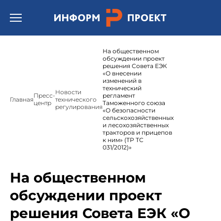
Открыть бургер меню.
На общественном
обсуждении проект
решения Совета ЕЭК
«О внесении
изменений в
технический
Новости
Пресс-
регламент
Главная
технического
центр
Таможенного союза
регулирования
«О безопасности
сельскохозяйственных
и лесохозяйственных
тракторов и прицепов
к ним» (ТР ТС
031/2012)»
На общественном
обсуждении проект
решения Совета ЕЭК «О