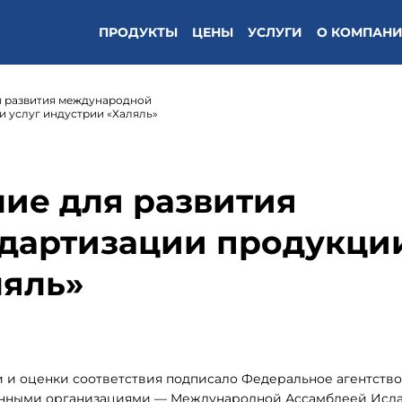
ПРОДУКТЫ
ЦЕНЫ
УСЛУГИ
О КОМПАН
я развития международной
и услуг индустрии «Халяль»
ие для развития
дартизации продукци
ляль»
и и оценки соответствия подписало Федеральное агентство
енными организациями — Международной Ассамблеей Исл