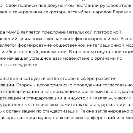
и. Свои подписи под документом поставили руководитель
аев и генеральный секретарь Ассамблеи народов Евразии
мира МАИБ является предпринимательской платформой,
влений, связанных с «исламским финансированием». В св
 является формирование общественной интеграционной мо
а и общественной дипломатии. В прошлом году организаци
уже начавшая успешное взаимодействие с органами по
нных государств.
йствие и сотрудничество сторон в сфере развития
изации. Стороны договорились о проведении согласованн
о стандартизации и национальными органами по стандарт
тизации и стандартизации в индустрии «Халяль», участии
дарственных технических комитетах по стандартизации, а 
ых организаций по стандартизации. Также запланировано 
ая организация научно-практических конференций и семи