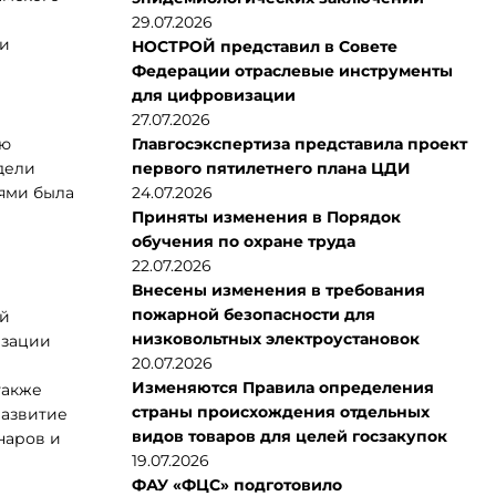
29.07.2026
 и
НОСТРОЙ представил в Совете
Федерации отраслевые инструменты
для цифровизации
27.07.2026
ою
Главгосэкспертиза представила проект
дели
первого пятилетнего плана ЦДИ
ями была
24.07.2026
Приняты изменения в Порядок
обучения по охране труда
22.07.2026
Внесены изменения в требования
пожарной безопасности для
ой
низковольтных электроустановок
изации
20.07.2026
Изменяются Правила определения
также
страны происхождения отдельных
развитие
видов товаров для целей госзакупок
наров и
19.07.2026
ФАУ «ФЦС» подготовило