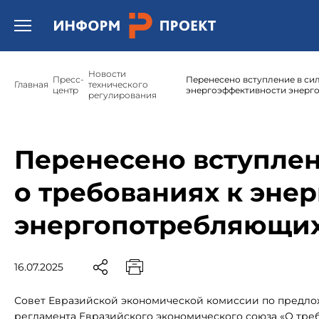
Открыть бургер меню.
Новости
Пресс-
Перенесено вступление в сил
Главная
технического
центр
энергоэффективности энерг
регулирования
Перенесено вступлен
о требованиях к эне
энергопотребляющих
16.07.2025
Совет Евразийской экономической комиссии по предлож
регламента Евразийского экономического союза «О тр