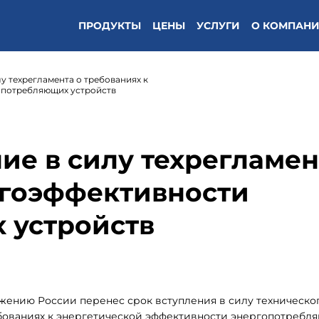
ПРОДУКТЫ
ЦЕНЫ
УСЛУГИ
О КОМПАН
у техрегламента о требованиях к
опотребляющих устройств
ие в силу техрегламен
ргоэффективности
 устройств
ению России перенес срок вступления в силу техническо
ебованиях к энергетической эффективности энергопотребл