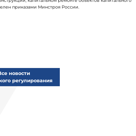
онструкции, капитальном ремонте объектов капитального
делен приказами Минстроя России.
Все новости
кого регулирования