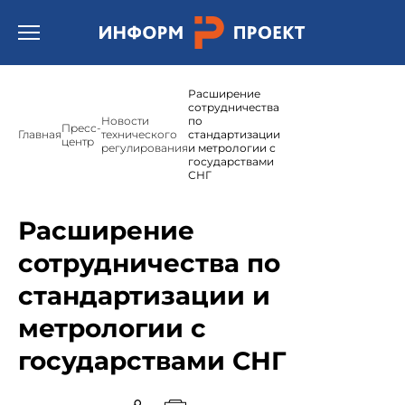
Открыть бургер меню.
Расширение
сотрудничества
Новости
по
Пресс-
Главная
технического
стандартизации
центр
регулирования
и метрологии с
государствами
СНГ
Расширение
сотрудничества по
стандартизации и
метрологии с
государствами СНГ