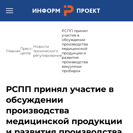
Открыть бургер меню.
РСПП принял
участие в
обсуждении
производства
Новости
Пресс-
медицинской
Главная
технического
центр
продукции и
регулирования
развития
производства
вакуумных
пробирок
РСПП принял участие в
обсуждении
производства
медицинской продукции
и развития производства