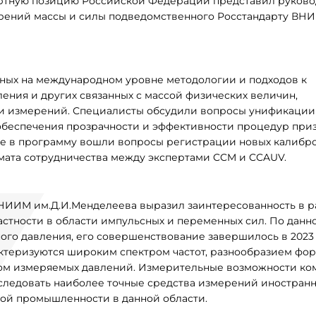
пертную позицию Российской Федерации представил руков
ерений массы и силы подведомственного Росстандарту ВН
нных на международном уровне методологии и подходов к
ения и других связанных с массой физических величин,
ти измерений. Специалисты обсудили вопросы унификации
обеспечения прозрачности и эффективности процедур при
же в программу вошли вопросы регистрации новых калибр
мата сотрудничества между экспертами CCM и CCAUV.
НИИМ им.Д.И.Менделеева выразил заинтересованность в р
астности в области импульсных и переменных сил. По данн
го давления, его совершенствование завершилось в 2023 
теризуются широким спектром частот, разнообразием фо
ом измеряемых давлений. Измерительные возможности ко
следовать наиболее точные средства измерений иностран
ной промышленности в данной области.