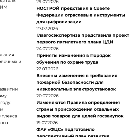
одитель
29.07.2026
ИИМ
НОСТРОЙ представил в Совете
Федерации отраслевые инструменты
для цифровизации
27.07.2026
Главгосэкспертиза представила проект
первого пятилетнего плана ЦДИ
24.07.2026
знания
Приняты изменения в Порядок
овочных и
обучения по охране труда
22.07.2026
Внесены изменения в требования
пожарной безопасности для
азвитии
низковольтных электроустановок
ому
20.07.2026
году.
Изменяются Правила определения
рм
страны происхождения отдельных
мплекса
видов товаров для целей госзакупок
ного
19.07.2026
ФАУ «ФЦС» подготовило
перспективный план развития