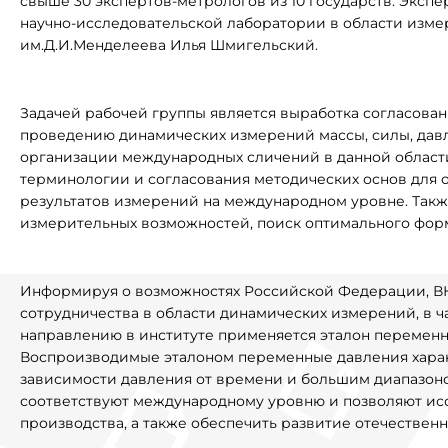
свыше 30 экспертов-метрологов из 10 государств. Экс
научно-исследовательской лаборатории в области изм
им.Д.И.Менделеева Илья Шмигельский.
Задачей рабочей группы является выработка согласова
проведению динамических измерений массы, силы, давл
организации международных сличений в данной облас
терминологии и согласования методических основ для 
результатов измерений на международном уровне. Так
измерительных возможностей, поиск оптимального фор
Информируя о возможностях Российской Федерации, В
сотрудничества в области динамических измерений, в ч
направлению в институте применяется эталон переменно
Воспроизводимые эталоном переменные давления харак
зависимости давления от времени и большим диапазон
соответствуют международному уровню и позволяют ис
производства, а также обеспечить развитие отечествен