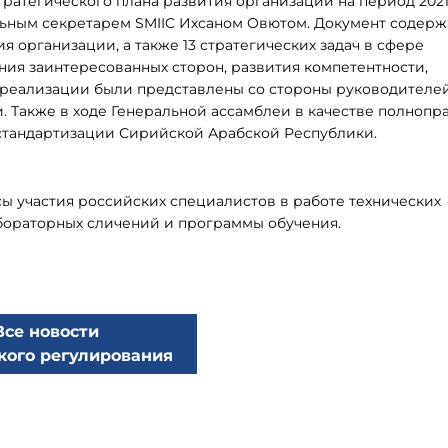
ратегического плана развития организации на период 2021
льным секретарем SMIIC Ихсаном Овютом. Документ содерж
 организации, а также 13 стратегических задач в сфере
ия заинтересованных сторон, развития компетентности,
 реализации были представлены со стороны руководителе
. Также в ходе Генеральной ассамблеи в качестве полнопр
стандартизации Сирийской Арабской Республики.
 участия российских специалистов в работе технических
бораторных сличений и программы обучения.
Все новости
кого регулирования