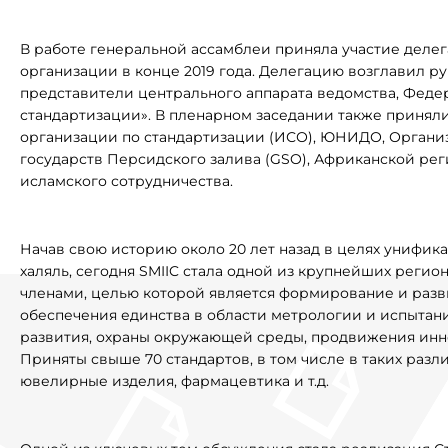
В работе генеральной ассамблеи приняла участие деле
организации в конце 2019 года. Делегацию возглавил р
представители центрального аппарата ведомства, Феде
стандартизации». В пленарном заседании также принял
организации по стандартизации (ИСО), ЮНИДО, Организ
государств Персидского залива (GSO), Африканской ре
исламского сотрудничества.
Начав свою историю около 20 лет назад в целях унифик
халяль, сегодня SMIIC стала одной из крупнейших регио
членами, целью которой является формирование и разви
обеспечения единства в области метрологии и испытан
развития, охраны окружающей среды, продвижения инно
Приняты свыше 70 стандартов, в том числе в таких разл
ювелирные изделия, фармацевтика и т.д.