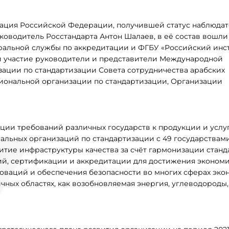
гация Российской Федерации, получившей статус наблюдат
уководитель Росстандарта Антон Шалаев, в её состав вошли
ральной службы по аккредитации и ФГБУ «Российский инс
и участие руководители и представители Международной
ации по стандартизации Совета сотрудничества арабских
гиональной организации по стандартизации, Организации
ации требований различных государств к продукции и услу
нальных организаций по стандартизации с 49 государствам
тие инфраструктуры качества за счёт гармонизации станд
ий, сертификации и аккредитации для достижения эконом
ваций и обеспечения безопасности во многих сферах эко
ичных областях, как возобновляемая энергия, углеводороды,