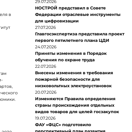
29.07.2026
НОСТРОЙ представил в Совете
еля в
Федерации отраслевые инструменты
для цифровизации
титут
27.07.2026
Главгосэкспертиза представила проект
первого пятилетнего плана ЦДИ
24.07.2026
Приняты изменения в Порядок
обучения по охране труда
22.07.2026
Внесены изменения в требования
гам
пожарной безопасности для
и-
низковольтных электроустановок
артов,
20.07.2026
ического
Изменяются Правила определения
номики.
страны происхождения отдельных
видов товаров для целей госзакупок
19.07.2026
ФАУ «ФЦС» подготовило
перспективный план развития