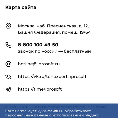
Карта сайта
Контакты
Москва, наб. Пресненская, д. 12,
Башня Федерация, помещ. 19/64
8-800-100-49-50
звонок по России — бесплатный
hotline@iprosoft.ru
https://vk.ru/tehexpert_iprosoft
https://t.me/iprosoft
©2021 - 2026 ООО «Информпроект Групп». Все права
защищены.
Сайт использует куки-файлы и обрабатывает
персональные данные с использованием Яндекс