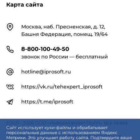
Карта сайта
Контакты
Москва, наб. Пресненская, д. 12,
Башня Федерация, помещ. 19/64
8-800-100-49-50
звонок по России — бесплатный
hotline@iprosoft.ru
https://vk.ru/tehexpert_iprosoft
https://t.me/iprosoft
©2021 - 2026 ООО «Информпроект Групп». Все права
защищены.
Сайт использует куки-файлы и обрабатывает
персональные данные с использованием Яндекс
Политика в отношении обработки персональных
Метрики. Это улучшает работу сайта. Подтвердите ваше