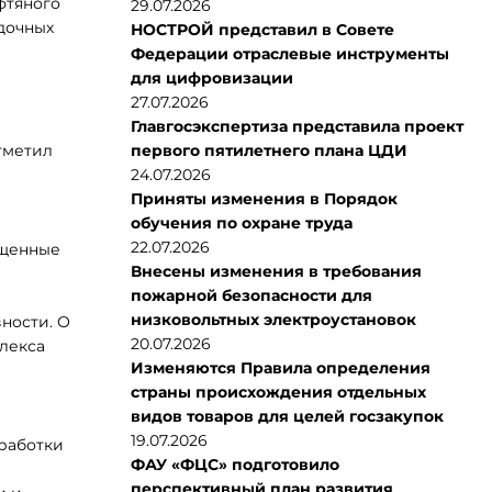
фтяного
29.07.2026
дочных
НОСТРОЙ представил в Совете
Федерации отраслевые инструменты
для цифровизации
27.07.2026
Главгосэкспертиза представила проект
тметил
первого пятилетнего плана ЦДИ
24.07.2026
Приняты изменения в Порядок
обучения по охране труда
22.07.2026
ященные
Внесены изменения в требования
пожарной безопасности для
низковольтных электроустановок
ности. О
20.07.2026
лекса
Изменяются Правила определения
страны происхождения отдельных
видов товаров для целей госзакупок
19.07.2026
работки
ФАУ «ФЦС» подготовило
перспективный план развития