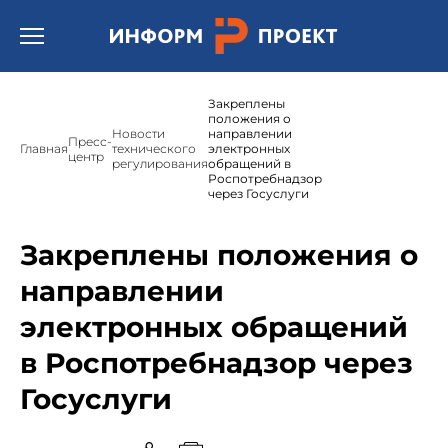
Открыть бургер меню.
Закреплены
положения о
Новости
направлении
Пресс-
Главная
технического
электронных
центр
регулирования
обращений в
Роспотребнадзор
через Госуслуги
Закреплены положения о
направлении
электронных обращений
в Роспотребнадзор через
Госуслуги