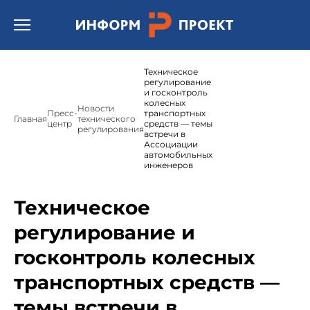
Открыть бургер меню.
Техническое
регулирование
и госконтроль
колесных
Новости
Пресс-
транспортных
Главная
технического
центр
средств — темы
регулирования
встречи в
Ассоциации
автомобильных
инженеров
Техническое
регулирование и
госконтроль колесных
транспортных средств —
темы встречи в