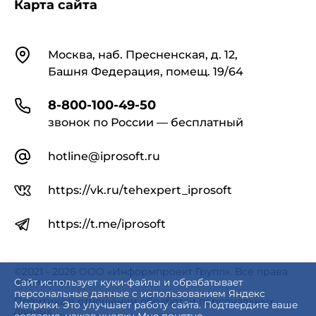
Карта сайта
Контакты
Москва, наб. Пресненская, д. 12,
Башня Федерация, помещ. 19/64
8-800-100-49-50
звонок по России — бесплатный
hotline@iprosoft.ru
https://vk.ru/tehexpert_iprosoft
https://t.me/iprosoft
©2021 - 2026 ООО «Информпроект Групп». Все права
защищены.
Сайт использует куки-файлы и обрабатывает
персональные данные с использованием Яндекс
Политика в отношении обработки персональных
Метрики. Это улучшает работу сайта. Подтвердите ваше
данных