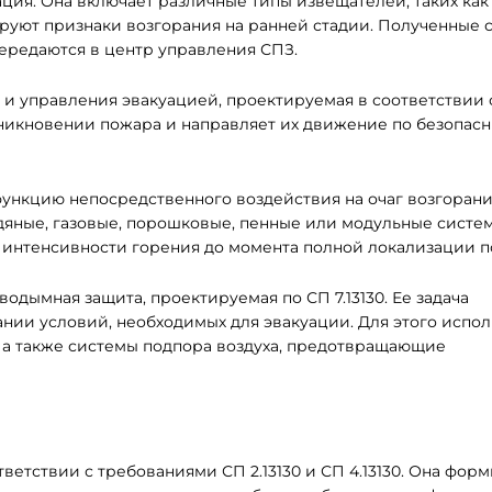
ция. Она включает различные типы извещателей, таких как
уют признаки возгорания на ранней стадии. Полученные 
редаются в центр управления СПЗ.
и управления эвакуацией, проектируемая в соответствии 
зникновении пожара и направляет их движение по безопас
нкцию непосредственного воздействия на очаг возгорани
дяные, газовые, порошковые, пенные или модульные систе
 интенсивности горения до момента полной локализации п
дымная защита, проектируемая по СП 7.13130. Ее задача
нии условий, необходимых для эвакуации. Для этого испол
, а также системы подпора воздуха, предотвращающие
етствии с требованиями СП 2.13130 и СП 4.13130. Она фор