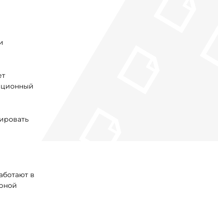
и
ет
зационный
лировать
аботают в
арной