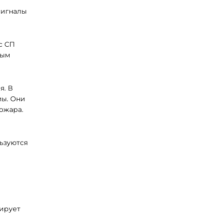
сигналы
с СП
ным
я. В
мы. Они
ожара.
ьзуются
мирует