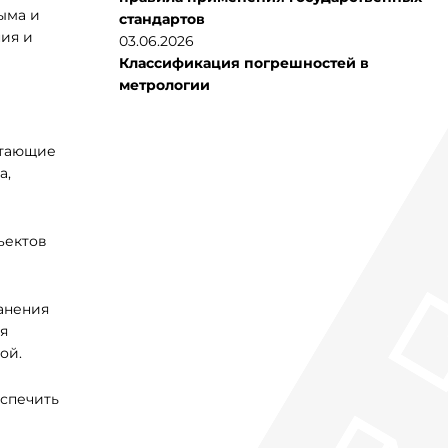
ыма и
стандартов
ия и
03.06.2026
Классификация погрешностей в
метрологии
отающие
а,
ъектов
анения
я
ой.
еспечить