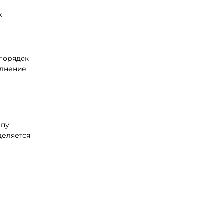
х
 порядок
олнение
ипу
деляется