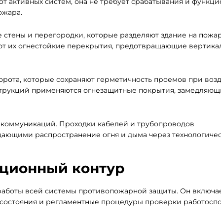
от активных систем, она не требует срабатывания и функц
ожара.
 стены и перегородки, которые разделяют здание на пожа
яют их огнестойкие перекрытия, предотвращающие вертика
орота, которые сохраняют герметичность проемов при воз
струкций применяются огнезащитные покрытия, замедляющ
 коммуникаций. Проходки кабелей и трубопроводов
ающими распространение огня и дыма через технологиче
ационный контур
работы всей системы противопожарной защиты. Он включа
 состояния и регламентные процедуры проверки работосп