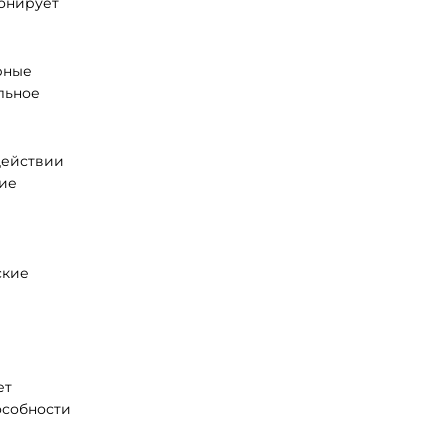
ионирует
рные
льное
действии
ие
ские
ет
особности