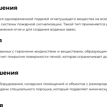
шения
ется одновременной подачей огнетушащего вещества на всю
 системы пожарной сигнализации. Такой тип применяется 
нения огня и для создания водяных завес.
я
язанных с горючими жидкостями и веществами, образующи
счет покрытия поверхности пеной, которая ограничивает д
шения
борудования, складских помещений и объектов с разнород
подачи специального порошка, который подавляет химическ
я