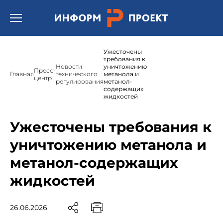
Открыть бургер меню.
Ужесточены
требования к
Новости
уничтожению
Пресс-
Главная
технического
метанола и
центр
регулирования
метанол-
содержащих
жидкостей
Ужесточены требования к
уничтожению метанола и
метанол-содержащих
жидкостей
26.06.2026