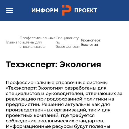
/* * Template name: Шаблон страницы подсистемы
"Техэксперт/кодекс"(Техэксперт: Охрана труда) */
Открыть бургер меню.
Профессиональные
Специалисту
Техэксперт:
Главная
системы для
по
Экология
специалистов
безопасности
Техэксперт: Экология
Профессиональные справочные системы
«Техэксперт: Экология» разработаны для
специалистов и руководителей, отвечающих за
реализацию природоохранной политики на
предприятии. Решения актуальны как для
производственных организаций, так и для
проектных компаний, где требуется
соблюдение экологических стандартов.
Информационные ресурсы будут полезны