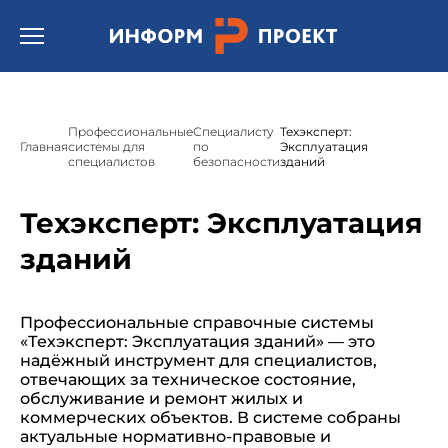
/* * Template name: Шаблон страницы подсистемы
"Техэксперт/кодекс"(Техэксперт: Охрана труда) */
Открыть бургер меню.
Профессиональные
Специалисту
Техэксперт:
Главная
системы для
по
Эксплуатация
специалистов
безопасности
зданий
Техэксперт: Эксплуатация
зданий
Профессиональные справочные системы
«Техэксперт: Эксплуатация зданий» — это
надёжный инструмент для специалистов,
отвечающих за техническое состояние,
обслуживание и ремонт жилых и
коммерческих объектов. В системе собраны
актуальные нормативно-правовые и