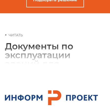
ЧИТАТЬ
Документы по
эксплуатации
зданий для
профессионалов
Система
«Техэксперт: Эксплуатация зданий»
— это
надежный источник нормативной и справочной
документации для специалистов, занимающихся
обслуживанием, ремонтом и содержанием жилых,
административных и промышленных объектов. С
нами вы сможете оперативно находить необходимые