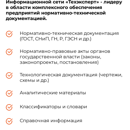
международному стандарту ИСО 19110:2004
Информационной сети «Техэксперт» - лидеру
в области комплексного обеспечения
"Географическая информация. Методология
предприятий нормативно-технической
каталогизации объектов" (ISO 19110:2004
документацией.
"Geographic information - Methodology for feature
cataloguing") в части требований к
формированию наименований объектов
Нормативно-техническая документация
(ГОСТ, СНиП, ГН, Р, ГЭСН и др.)
5 ВВЕДЕН ВПЕРВЫЕ
Нормативно-правовые акты органов
государственной власти (законы,
законопроекты, постановления)
Технологическая документация (чертежи,
схемы и др.)
Информация об изменениях к настоящему
стандарту публикуется в ежегодно
Аналитические материалы
издаваемом информационном указателе
"Национальные стандарты", а текст
Классификаторы и словари
изменений и поправок - в ежемесячно
издаваемых информационных указателях
"Национальные стандарты". В случае
Справочная информация
пересмотра (замены) или отмены