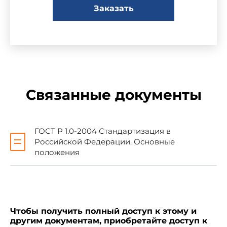
государственным унитарным предприятием
Заказать
"Государственный научно-внедренческий центр
геоинформационных систем и технологий"
(ФГУП "ГОСГИСЦЕНТР") и Федеральным
государственным унитарным предприятием
"Всероссийский научно-исследовательский
институт стандартизации и сертификации в
машиностроении" (ВНИИНМАШ)
Связанные документы
2 ВНЕСЕН Техническим комитетом по
стандартизации ТК 394 "Географическая
информация/геоматика"
ГОСТ Р 1.0-2004 Стандартизация в
Российской Федерации. Основные
положения
3 УТВЕРЖДЕН И ВВЕДЕН В ДЕЙСТВИЕ
Приказом Федерального агентства по
техническому регулированию и метрологии от
28 декабря 2005 г. N 424-ст
Чтобы получить полный доступ к этому и
4 Настоящий стандарт соответствует
другим документам, приобретайте доступ к