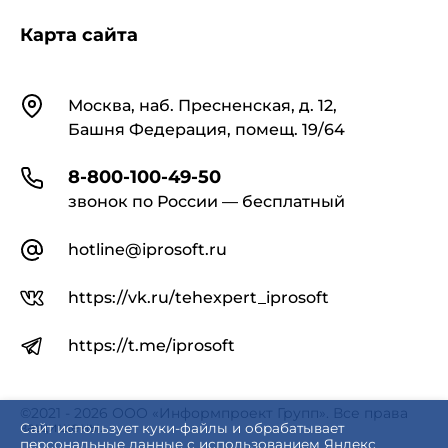
- повышением качества цифровой
картографической продукции путем создания
Карта сайта
информационного обеспечения,
соответствующего современному состоянию
геоинформатики и требованиям рынка
Контакты
геоинформационной продукции;
Москва, наб. Пресненская, д. 12,
Башня Федерация, помещ. 19/64
- обеспечением возможности обмена
8-800-100-49-50
цифровой картографической продукцией между
звонок по России — бесплатный
различными изготовителями и пользователями
путем унификации информационного
обеспечения;
hotline@iprosoft.ru
https://vk.ru/tehexpert_iprosoft
- гармонизацией используемых в
Российской Федерации принципов построения
информационного обеспечения с положениями
https://t.me/iprosoft
международных стандартов.
©2021 - 2026 ООО «Информпроект Групп». Все права
защищены.
Сайт использует куки-файлы и обрабатывает
персональные данные с использованием Яндекс