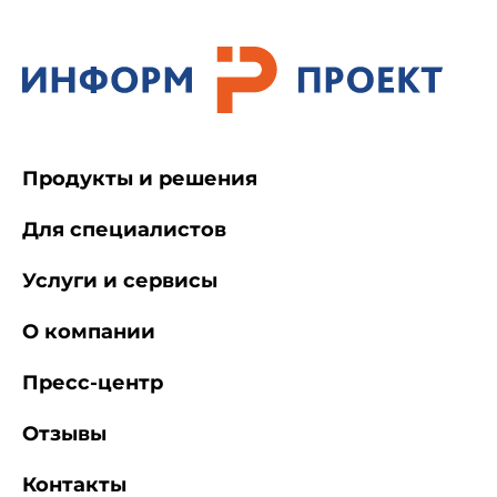
земной поверхности;
- возможность полностью автоматизировать
обработку информации о земной поверхности
при решении расчетно-вычислительных задач;
Продукты и решения
- перевод процессов создания
традиционных карт на цифровые технологии;
Для специалистов
Услуги и сервисы
- эффективное использование всего
объема ранее изготовленной цифровой
О компании
картографической продукции.
Пресс-центр
Эффективность использования настоящего
стандарта определяется:
Отзывы
Контакты