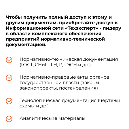
dimensions").
Чтобы получить полный доступ к этому и
Наименование настоящего стандарта
другим документам, приобретайте доступ к
изменено относительно наименования
Информационной сети «Техэксперт» - лидеру
указанного международного стандарта для
в области комплексного обеспечения
приведения его в соответствие с
ГОСТ Р 1.5-
предприятий нормативно-технической
2004
(подраздел 3.5)
документацией.
Нормативно-техническая документация
5 ВВЕДЕН ВПЕРВЫЕ
(ГОСТ, СНиП, ГН, Р, ГЭСН и др.)
Нормативно-правовые акты органов
государственной власти (законы,
законопроекты, постановления)
Информация об изменениях к настоящему
Технологическая документация (чертежи,
стандарту публикуется в ежегодно
схемы и др.)
издаваемом информационном указателе
"Национальные стандарты", а текст
изменений и поправок - в ежемесячно
Аналитические материалы
издаваемых информационных указателях