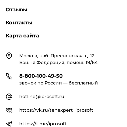
направляющий угольник размерами
150х150х12 мм;
Отзывы
5 - установочные тумбы
Контакты
Рисунок 1 - Основные размеры судовой баржи
Карта сайта
серии 2
Контакты
Москва, наб. Пресненская, д. 12,
Таблица 1 - Размеры основных конструктивных
Башня Федерация, помещ. 19/64
элементов
8-800-100-49-50
Размеры в миллиметрах
звонок по России — бесплатный
Параметры баржи
hotline@iprosoft.ru
https://vk.ru/tehexpert_iprosoft
https://t.me/iprosoft