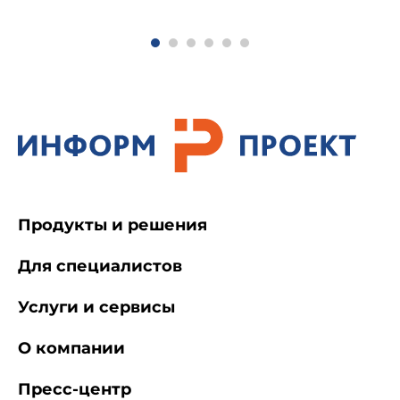
надписи
3 Размеры основных конструктивных
элементов
3.1 Для обеспечения взаимозаменяемости
при установке барж и проведении погрузочно-
разгрузочных операций на борту баржевоза при
помощи подъемника или системы докования на
Продукты и решения
рисунке 1 и в таблице 1 приведены размеры
основных конструктивных элементов.
Для специалистов
Услуги и сервисы
О компании
1 - места присоединения пожарных шлангов; 2
- места присоединения шлангов подачи СО
;
Пресс-центр
3 - накладные листы под домкраты; 4 -