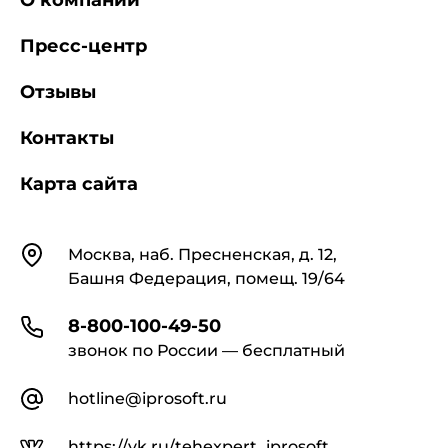
О компании
Пресс-центр
2 Нормативные ссылки
Отзывы
Контакты
В настоящем стандарте использована
Карта сайта
нормативная ссылка на следующий стандарт:
Контакты
ГОСТ Р ИСО 6217-2005 Судостроение.
Москва, наб. Пресненская, д. 12,
Внутреннее судоходство. Лоцманские
Башня Федерация, помещ. 19/64
плавсредства. Отличительная окраска и
надписи
8-800-100-49-50
звонок по России — бесплатный
hotline@iprosoft.ru
https://vk.ru/tehexpert_iprosoft