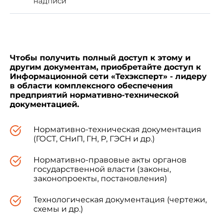
надписи
4 Настоящий стандарт идентичен
международному стандарту ИСО 6216:1980
"Судостроение. Внутреннее судоходство.
Лоцманские плавсредства. Классификация и
основные требования" (ISO 6216:1980
Чтобы получить полный доступ к этому и
"Shipbuilding - Inland navigation - Pilot craft -
другим документам, приобретайте доступ к
Classification and basic requirements")
Информационной сети «Техэксперт» - лидеру
в области комплексного обеспечения
предприятий нормативно-технической
5 ВВЕДЕН ВПЕРВЫЕ
документацией.
Нормативно-техническая документация
(ГОСТ, СНиП, ГН, Р, ГЭСН и др.)
Нормативно-правовые акты органов
Информация об изменениях к настоящему
государственной власти (законы,
стандарту публикуется в ежегодно
законопроекты, постановления)
издаваемом информационном указателе
"Национальные стандарты", а текст
Технологическая документация (чертежи,
изменений и поправок - в ежемесячно
схемы и др.)
издаваемых информационных указателях