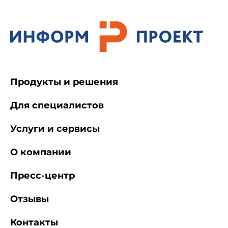
2 Термины и определения
В настоящем стандарте применены
следующие термины с соответствующими
определениями:
Продукты и решения
2.1
стандартная спасательная гребная
Для специалистов
открытая шлюпка (далее - шлюпка)
(standard
open roving lifeboat (hereinafter "boat"): Шлюпка,
Услуги и сервисы
предназначенная для спасения пассажиров и
экипажа судна, запас плавучести, остойчивость,
прочность, а также оборудование и снабжение
О компании
которой удовлетворяют требованиям
настоящего стандарта.
Пресс-центр
Отзывы
2.2
максимальная полезная нагрузка
(maximum useful load): Масса допускаемого к
Контакты
посадке (расчетного) числа людей,