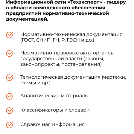
Информационной сети «Техэксперт» - лидеру
"Судостроение. Суда внутреннего плавания.
в области комплексного обеспечения
Шлюпки спасательные гребные открытые" (ISO
предприятий нормативно-технической
4143:1981 "Shipbuilding - Inland vessels - Open
документацией.
rowing lifeboats")
Нормативно-техническая документация
(ГОСТ, СНиП, ГН, Р, ГЭСН и др.)
5 ВВЕДЕН ВПЕРВЫЕ
Нормативно-правовые акты органов
государственной власти (законы,
законопроекты, постановления)
Технологическая документация (чертежи,
Информация об изменениях к настоящему
схемы и др.)
стандарту публикуется в ежегодно
издаваемом информационном указателе
"Национальные стандарты", а текст
Аналитические материалы
изменений и поправок - в ежемесячно
издаваемых информационных указателях
Классификаторы и словари
"Национальные стандарты". В случае
пересмотра (замены) или отмены
Справочная информация
настоящего стандарта соответствующее
уведомление будет опубликовано в