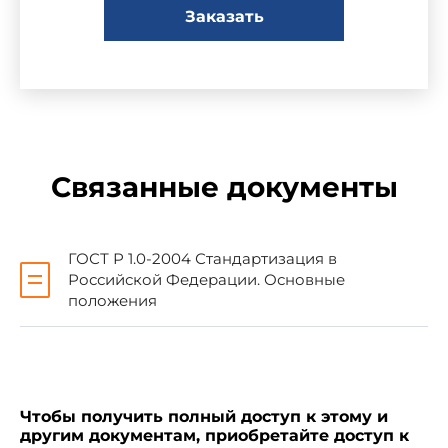
Заказать
1 ПОДГОТОВЛЕН Научно-
исследовательским институтом по
стандартизации и сертификации "Лот" ФГУП
"ЦНИИ им. акад. А.Н.Крылова" на основе
аутентичного перевода международного
стандарта, указанного в пункте 4
Связанные документы
2 ВНЕСЕН Техническим комитетом по
стандартизации ТК 005 "Судостроение"
ГОСТ Р 1.0-2004 Стандартизация в
Российской Федерации. Основные
3 УТВЕРЖДЕН И ВВЕДЕН В ДЕЙСТВИЕ
положения
Приказом Федерального агентства по
техническому регулированию и метрологии от
28 декабря 2005 г. N 400-ст
Чтобы получить полный доступ к этому и
4 Настоящий стандарт идентичен
другим документам, приобретайте доступ к
международному стандарту ИСО 4143:1981