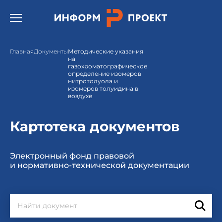
Открыть бургер меню.
Главная
Документы
Методические указания
на
газохроматографическое
определение изомеров
нитротолуола и
изомеров толуидина в
воздухе
Картотека документов
Электронный фонд правовой
и нормативно-технической документации