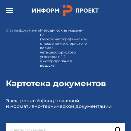
Открыть бургер меню.
Главная
Документы
Методические указания
на
газохроматографическое
определение хлористого
аллила,
четыреххлористого
углерода и 1,2-
дихлорпропана в
воздухе
Картотека документов
Электронный фонд правовой
и нормативно-технической документации