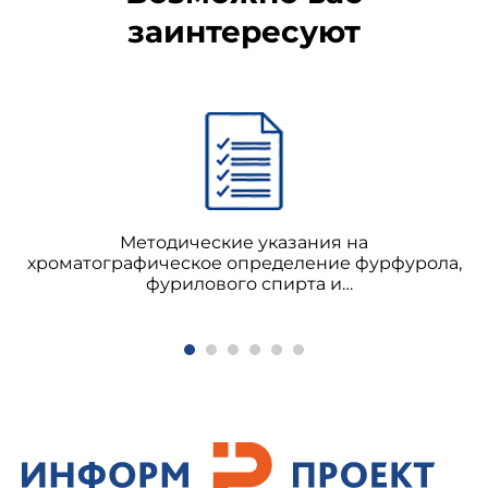
заинтересуют
Методические указания на
хроматографическое определение фурфурола,
фурилового спирта и
монофурфурилиденацетона (МФА) в воздухе