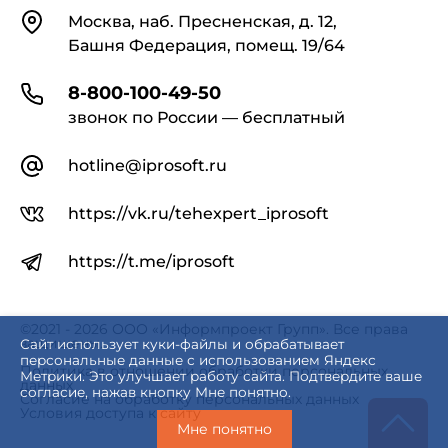
Контакты
Москва, наб. Пресненская, д. 12,
Башня Федерация, помещ. 19/64
8-800-100-49-50
звонок по России — бесплатный
hotline@iprosoft.ru
https://vk.ru/tehexpert_iprosoft
https://t.me/iprosoft
©2021 - 2026 ООО «Информпроект Групп». Все права
защищены.
Сайт использует куки-файлы и обрабатывает
персональные данные с использованием Яндекс
Политика в отношении обработки персональных
Метрики. Это улучшает работу сайта. Подтвердите ваше
данных
согласие, нажав кнопку Мне понятно.
Согласие на обработку персональных данных
Условия доступа к сайту
Мне понятно